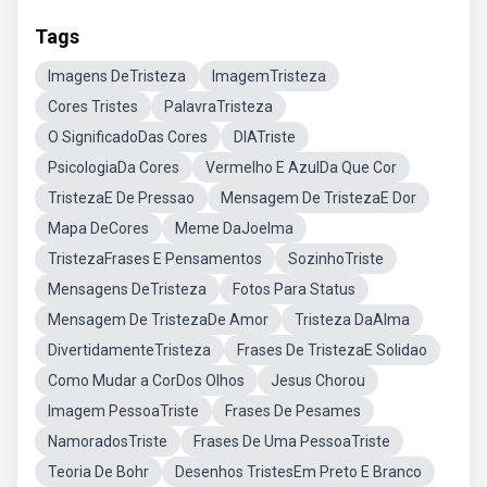
Tags
Imagens DeTristeza
ImagemTristeza
Cores Tristes
PalavraTristeza
O SignificadoDas Cores
DIATriste
PsicologiaDa Cores
Vermelho E AzulDa Que Cor
TristezaE De Pressao
Mensagem De TristezaE Dor
Mapa DeCores
Meme DaJoelma
TristezaFrases E Pensamentos
SozinhoTriste
Mensagens DeTristeza
Fotos Para Status
Mensagem De TristezaDe Amor
Tristeza DaAlma
DivertidamenteTristeza
Frases De TristezaE Solidao
Como Mudar a CorDos Olhos
Jesus Chorou
Imagem PessoaTriste
Frases De Pesames
NamoradosTriste
Frases De Uma PessoaTriste
Teoria De Bohr
Desenhos TristesEm Preto E Branco