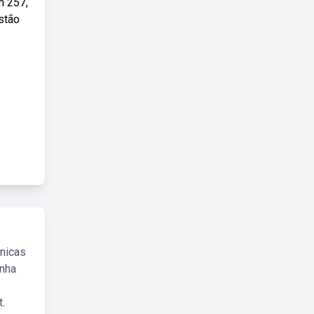
m 257,
estão
cnicas
inha
.