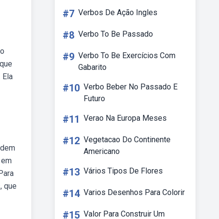
#7
Verbos De Ação Ingles
#8
Verbo To Be Passado
 o
#9
Verbo To Be Exercícios Com
 que
Gabarito
 Ela
#10
Verbo Beber No Passado E
Futuro
#11
Verao Na Europa Meses
#12
Vegetacao Do Continente
ordem
Americano
m em
#13
Vários Tipos De Flores
Para
, que
#14
Varios Desenhos Para Colorir
#15
Valor Para Construir Um