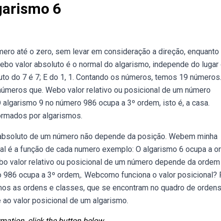
garismo 6
mero até o zero, sem levar em consideração a direção, enquanto
ebo valor absoluto é o normal do algarismo, independe do lugar
to do 7 é 7; E do 1, 1. Contando os números, temos 19 números.
números que. Webo valor relativo ou posicional de um número
algarismo 9 no número 986 ocupa a 3º ordem, isto é, a casa.
ormados por algarismos.
or absoluto de um número não depende da posição. Webem minha
qual é a função de cada numero exemplo: O algarismo 6 ocupa a 
Webo valor relativo ou posicional de um número depende da orde
o 986 ocupa a 3º ordem,. Webcomo funciona o valor posicional? 
amos as ordens e classes, que se encontram no quadro de ordens
ao valor posicional de um algarismo.
mation, click the button below.