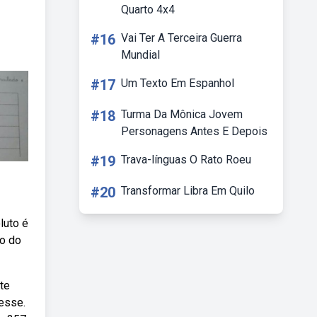
Quarto 4x4
#16
Vai Ter A Terceira Guerra
Mundial
#17
Um Texto Em Espanhol
#18
Turma Da Mônica Jovem
Personagens Antes E Depois
#19
Trava-línguas O Rato Roeu
#20
Transformar Libra Em Quilo
luto é
to do
te
esse.