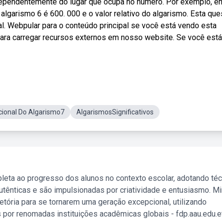
ndependentemente do lugar que ocupa no número. Por exemplo, e
do algarismo 6 é 600. 000 e o valor relativo do algarismo. Esta qu
. Webpular para o conteúdo principal se você está vendo esta
ra carregar recursos externos em nosso website. Se você está
cional Do Algarismo7
AlgarismosSignificativos
leta ao progresso dos alunos no contexto escolar, adotando té
tênticas e são impulsionadas por criatividade e entusiasmo. M
etória para se tornarem uma geração excepcional, utilizando
 por renomadas instituições acadêmicas globais - fdp.aau.edu.et