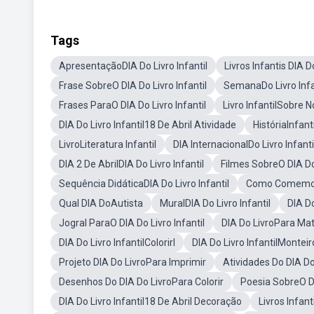
Tags
ApresentaçãoDIA Do Livro Infantil
Livros Infantis DIA D
Frase SobreO DIA Do Livro Infantil
SemanaDo Livro Infa
Frases ParaO DIA Do Livro Infantil
Livro InfantilSobre 
DIA Do Livro Infantil18 De Abril Atividade
HistóriaInfant
LivroLiteratura Infantil
DIA InternacionalDo Livro Infanti
DIA 2 De AbrilDIA Do Livro Infantil
Filmes SobreO DIA Do 
Sequência DidáticaDIA Do Livro Infantil
Como Comemorar
Qual DIA DoAutista
MuralDIA Do Livro Infantil
DIA Do
Jogral ParaO DIA Do Livro Infantil
DIA Do LivroPara Mat
DIA Do Livro InfantilColorirl
DIA Do Livro InfantilMontei
Projeto DIA Do LivroPara Imprimir
Atividades Do DIA Do
Desenhos Do DIA Do LivroPara Colorir
Poesia SobreO D
DIA Do Livro Infantil18 De Abril Decoração
Livros Infan