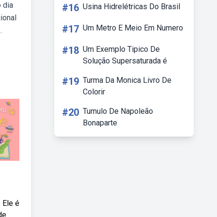
 dia
#16
Usina Hidrelétricas Do Brasil
cional
#17
Um Metro E Meio Em Numero
.
#18
Um Exemplo Tipico De
Solução Supersaturada é
#19
Turma Da Monica Livro De
Colorir
#20
Tumulo De Napoleão
Bonaparte
 Ele é
de