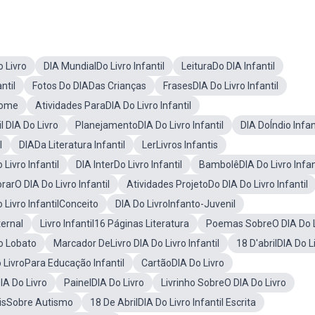
o Livro
DIA MundialDo Livro Infantil
LeituraDo DIA Infantil
ntil
Fotos Do DIADas Crianças
FrasesDIA Do Livro Infantil
Nome
Atividades ParaDIA Do Livro Infantil
il DIA Do Livro
PlanejamentoDIA Do Livro Infantil
DIA DoÍndio Infan
l
DIADa Literatura Infantil
LerLivros Infantis
Livro Infantil
DIA InterDo Livro Infantil
BambolêDIA Do Livro Infan
O DIA Do Livro Infantil
Atividades ProjetoDo DIA Do Livro Infantil
 Livro InfantilConceito
DIA Do LivroInfanto-Juvenil
ernal
Livro Infantil16 Páginas Literatura
Poemas SobreO DIA Do L
ro Lobato
Marcador DeLivro DIA Do Livro Infantil
18 D'abrilDIA Do L
 LivroPara Educação Infantil
CartãoDIA Do Livro
IA Do Livro
PainelDIA Do Livro
Livrinho SobreO DIA Do Livro
tisSobre Autismo
18 De AbrilDIA Do Livro Infantil Escrita