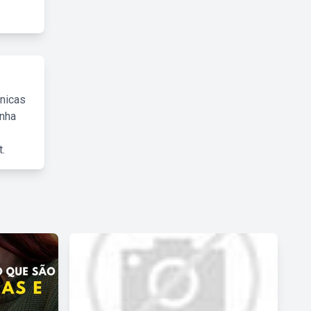
cnicas
inha
.