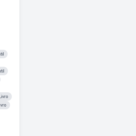
til
til
ivro
ivro