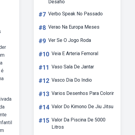
Desafio
#7
Verbo Speak No Passado
#8
Verao Na Europa Meses
s
#9
Ver Se O Jogo Roda
der
#10
Veia E Arteria Femoral
 um
 a
#11
Vaso Sala De Jantar
 é
ma
#12
Vasco Dia Do Indio
#13
Varios Desenhos Para Colorir
tivada
#14
Valor Do Kimono De Jiu Jitsu
 da
ente
#15
Valor Da Piscina De 5000
fantil
Litros
um