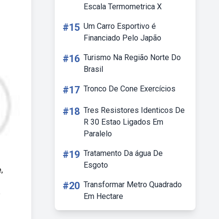
Escala Termometrica X
#15
Um Carro Esportivo é
Financiado Pelo Japão
#16
Turismo Na Região Norte Do
Brasil
#17
Tronco De Cone Exercícios
#18
Tres Resistores Identicos De
R 30 Estao Ligados Em
Paralelo
#19
Tratamento Da água De
Esgoto
,
#20
Transformar Metro Quadrado
é
Em Hectare