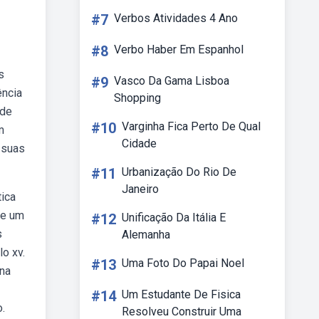
#7
Verbos Atividades 4 Ano
#8
Verbo Haber Em Espanhol
s
#9
Vasco Da Gama Lisboa
ência
Shopping
 de
#10
Varginha Fica Perto De Qual
m
Cidade
 suas
#11
Urbanização Do Rio De
Janeiro
tica
de um
#12
Unificação Da Itália E
s
Alemanha
o xv.
#13
Uma Foto Do Papai Noel
na
#14
Um Estudante De Fisica
o.
Resolveu Construir Uma