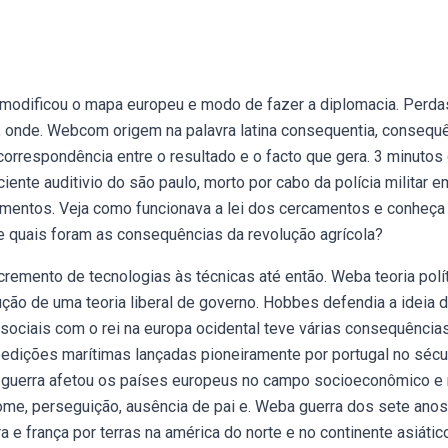
, modificou o mapa europeu e modo de fazer a diplomacia. Perda
o, onde. Webcom origem na palavra latina consequentia, consequ
 correspondência entre o resultado e o facto que gera. 3 minutos
iciente auditivio do são paulo, morto por cabo da polícia militar e
amentos. Veja como funcionava a lei dos cercamentos e conheça
 e quais foram as consequências da revolução agrícola?
remento de tecnologias às técnicas até então. Weba teoria polí
ão de uma teoria liberal de governo. Hobbes defendia a ideia 
sociais com o rei na europa ocidental teve várias consequência
edições marítimas lançadas pioneiramente por portugal no sécul
guerra afetou os países europeus no campo socioeconômico e 
ome, perseguição, ausência de pai e. Weba guerra dos sete anos
ra e frança por terras na américa do norte e no continente asiátic