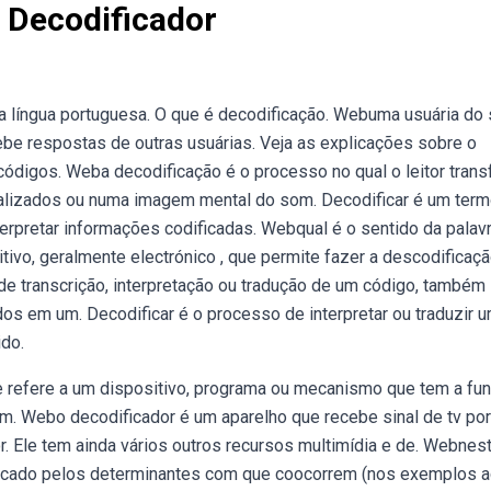
a Decodificador
da língua portuguesa. O que é decodificação. Webuma usuária do 
cebe respostas de outras usuárias. Veja as explicações sobre o
z códigos. Weba decodificação é o processo no qual o leitor tran
alizados ou numa imagem mental do som. Decodificar é um ter
terpretar informações codificadas. Webqual é o sentido da palav
tivo, geralmente electrónico , que permite fazer a descodificaç
de transcrição, interpretação ou tradução de um código, também
dos em um. Decodificar é o processo de interpretar ou traduzir 
do.
e refere a um dispositivo, programa ou mecanismo que tem a fu
em. Webo decodificador é um aparelho que recebe sinal de tv por
or. Ele tem ainda vários outros recursos multimídia e de. Webnes
ndicado pelos determinantes com que coocorrem (nos exemplos a