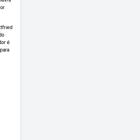
dor
tfried
do
dor é
 para