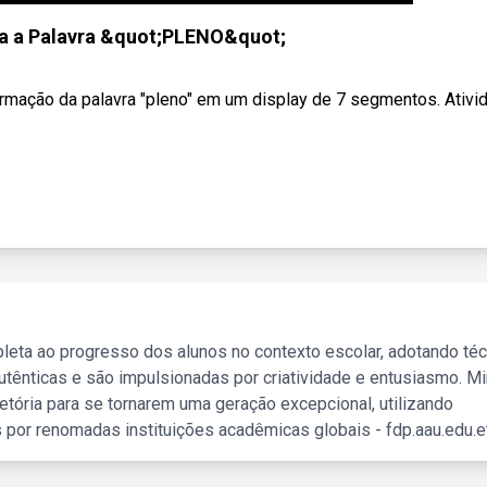
ra a Palavra &quot;PLENO&quot;
rmação da palavra "pleno" em um display de 7 segmentos. Ativida
leta ao progresso dos alunos no contexto escolar, adotando té
tênticas e são impulsionadas por criatividade e entusiasmo. M
etória para se tornarem uma geração excepcional, utilizando
 por renomadas instituições acadêmicas globais - fdp.aau.edu.et