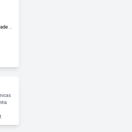
de ...
cnicas
inha
.