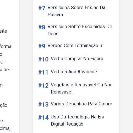
#7
Versiculos Sobre Ensino Da
Palavra
#8
Versiculo Sobre Escolhidos De
site
Deus
#9
Verbos Com Terminação Ir
sforma
mo
#10
Verbo Comprar No Futuro
ra
ão de
#11
Verbo 5 Ano Atividade
#12
Vegetais é Renovável Ou Não
um
Renovável
#13
Varios Desenhos Para Colorir
nção
#14
Uso Da Tecnologia Na Era
te
Digital Redação
cima,