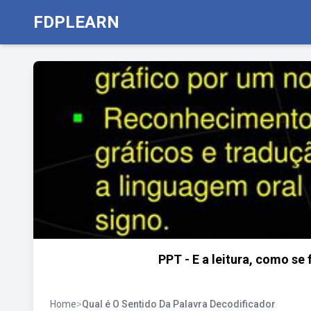
FDPLEARN
PPT - E a leitura, como se
Home
>
Qual é O Sentido Da Palavra Decodificador