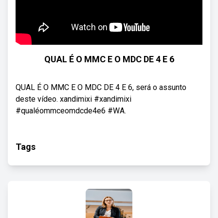
QUAL É O MMC E O MDC DE 4 E 6
QUAL É O MMC E O MDC DE 4 E 6, será o assunto
deste vídeo. xandimixi #xandimixi
#qualéommceomdcde4e6 #WA.
Tags