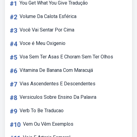
#1
You Get What You Give Tradução
#2
Volume Da Calota Esférica
#3
Você Vai Sentar Por Cima
#4
Voce é Meu Oxigenio
#5
Voa Sem Ter Asas E Choram Sem Ter Olhos
#6
Vitamina De Banana Com Maracujá
#7
Vias Ascendentes E Descendentes
#8
Versiculos Sobre Ensino Da Palavra
#9
Verb To Be Traducao
#10
Vem Ou Vêm Exemplos