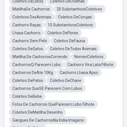
Coletivo DeLobos
Coletivo DeOvelhas
MatilhaDe Cachorros
20 SubstantivosColetivos
Coletivos DosAnimais
Coletivo DeCorujas
Cachorro Raças
10 SubstantivosColetivos
Lhasa Cachorro
Coletivo DeFlores
Cachorro Sem Pelo
Coletivo DeFauna
Coletivo DeGatos
Coletivo DeTodos Animais
Matilha De CachorrosCorrendo
NomesColetivos
CachorrosQ Parecem Lobo
Cachorro Vira Lata Filhote
Cachorros DeAte 10Kg
Cachorro Lhasa Apso
Coletivo DePatos
Coletivo DeChave
Cachorros QueSE Parecem Com Lobos
Coletivo DeBebe
Fotos De Cachorros QueParecem Lobo Filhote
Coletivo DeMatilha Desenho
Gangues De CachorrosNa Índia Imagens