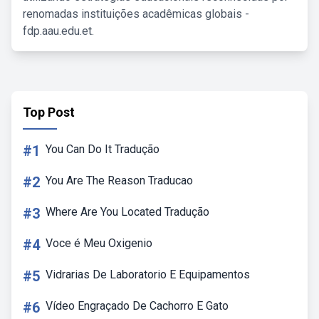
renomadas instituições acadêmicas globais -
fdp.aau.edu.et.
Top Post
#1
You Can Do It Tradução
#2
You Are The Reason Traducao
#3
Where Are You Located Tradução
#4
Voce é Meu Oxigenio
#5
Vidrarias De Laboratorio E Equipamentos
#6
Vídeo Engraçado De Cachorro E Gato