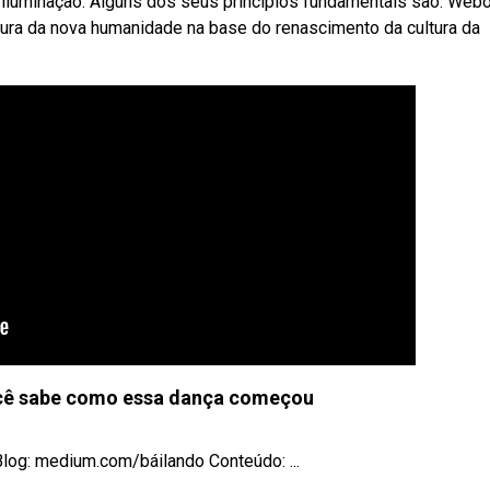
 e iluminação. Alguns dos seus princípios fundamentais são: Web
tura da nova humanidade na base do renascimento da cultura da
ocê sabe como essa dança começou
log: medium.com/báilando Conteúdo: ...