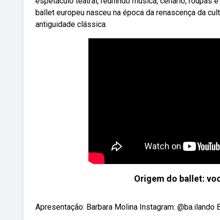
espetáculo teatral, reunindo música, cenário, roupas
ballet europeu nasceu na época da renascença da cul
antiguidade clássica.
Origem do ballet: v
Apresentação: Barbara Molina Instagram: @ba.ilando B