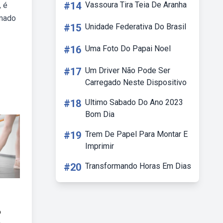
#14
Vassoura Tira Teia De Aranha
, é
amado
#15
Unidade Federativa Do Brasil
#16
Uma Foto Do Papai Noel
#17
Um Driver Não Pode Ser
Carregado Neste Dispositivo
#18
Ultimo Sabado Do Ano 2023
Bom Dia
#19
Trem De Papel Para Montar E
Imprimir
#20
Transformando Horas Em Dias
o