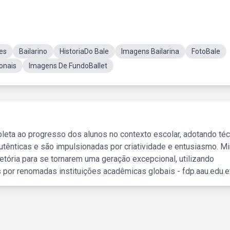
es
Bailarino
HistoriaDo Bale
Imagens Bailarina
FotoBale
ionais
Imagens De FundoBallet
leta ao progresso dos alunos no contexto escolar, adotando té
tênticas e são impulsionadas por criatividade e entusiasmo. M
etória para se tornarem uma geração excepcional, utilizando
 por renomadas instituições acadêmicas globais - fdp.aau.edu.et