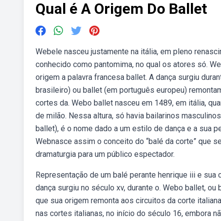
Qual é A Origem Do Ballet
Webele nasceu justamente na itália, em pleno renasc
conhecido como pantomima, no qual os atores só. Webo 
origem a palavra francesa ballet. A dança surgiu dura
brasileiro) ou ballet (em português europeu) remontam
cortes da. Webo ballet nasceu em 1489, em itália, q
de milão. Nessa altura, só havia bailarinos masculinos,
ballet), é o nome dado a um estilo de dança e a sua per
Webnasce assim o conceito do “balé da corte” que se
dramaturgia para um público espectador.
Representação de um balé perante henrique iii e sua cor
dança surgiu no século xv, durante o. Webo ballet, o
que sua origem remonta aos circuitos da corte italia
nas cortes italianas, no início do século 16, embora 