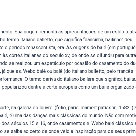
imento. Sua origem remonta às apresentações de um estilo teatr
termo italiano balletto, que significa “dancinha, bailinho” deu
nte o período renascentista, era. As origens do balé (em portugu
 às cortes italianas do século xv, de onde se difundiu para outr
uando se realizou um espetáculo por ocasião do casamento do d
 já que as. Webo balé ou balê (do italiano balletto, pelo francês
formance. O termo deriva do italiano ballare que significa bailar.
 popularizou dentre a corte europeia como um baile organizado
te, na galeria do louvre. (fólio, paris, mamert patisson, 1582. ) 
u balé, é uma das danças mais clássicas do mundo. Não sem motiv
na dos séculos 15 e 16, onde casamentos e. Webo balé clássico 
não se saiba ao certo de onde veio a inspiração para os seus pri