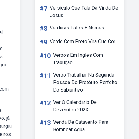
#7
Versículo Que Fala Da Vinda De
Jesus
#8
Verduras Fotos E Nomes
al
#9
Verde Com Preto Vira Que Cor
ês
#10
Verbos Em Ingles Com
as
Tradução
uque
#11
Verbo Trabalhar Na Segunda
Pessoa Do Pretérito Perfeito
 com
Do Subjuntivo
#12
Ver O Calendário De
Dezembro 2023
a
o, já
#13
Venda De Catavento Para
surgiu
Bombear Agua
meiros