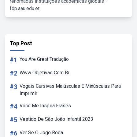
renomadas instituições acadêmicas globais -
fdp.aau.edu.et.
Top Post
#1
You Are Great Tradução
#2
Www Objetivas Com Br
#3
Vogais Cursivas Maiúsculas E Minúsculas Para
Imprimir
#4
Você Me Inspira Frases
#5
Vestido De São João Infantil 2023
#6
Ver Se O Jogo Roda