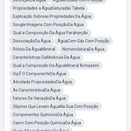
DefiniçãoDa Água
ÁguaRhodius Com Posição
Propriedades a ÁguaSaturadas Tabela
Explicação Sobreas Propriedades Da Água
Google Imagens Com PosiçãoDa Agua
Qual a Composição Da Água ParaInjeção
DissociaçãoDa Água
ÁguaCom Gás Com Posição
Rótulo Da ÁguaMineral
NomenclaturaDa Água
Características DaMolécula Da Água
Qual a Composição Da ÁguaMineral Armazem
Oq É O ComponenteDa Água
Atividade PropriedadesDa Água
As CaracterísticaDa Água
Fatores De VariaçãoDa Água
Objetos Que Levam ÁguaNa Sua Com Posição
Componentes QuímicosDa Água
Caern Com Posição QuímicaDa Água