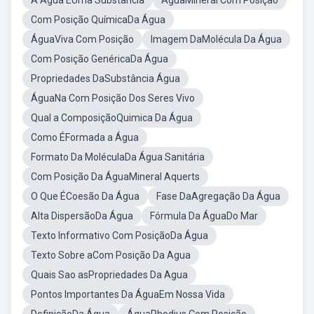
A Água ÉUma Substância
ÁguaMineral Com Posição
Com Posição QuímicaDa Água
ÁguaViva Com Posição
Imagem DaMolécula Da Água
Com Posição GenéricaDa Água
Propriedades DaSubstância Água
ÁguaNa Com Posição Dos Seres Vivo
Qual a ComposiçãoQuimica Da Água
Como ÉFormada a Água
Formato Da MoléculaDa Água Sanitária
Com Posição Da ÁguaMineral Aquerts
O Que ÉCoesão Da Água
Fase DaAgregação Da Água
Alta DispersãoDa Água
Fórmula Da ÁguaDo Mar
Texto Informativo Com PosiçãoDa Água
Texto Sobre aCom Posição Da Agua
Quais Sao asPropriedades Da Agua
Pontos Importantes Da ÁguaEm Nossa Vida