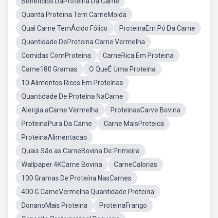
Beneficios DaProteina Da Carne
Quanta Proteina Tem CarneMoida
Qual Carne TemÁcido Fólico
ProteinaEm Pó Da Carne
Quantidade DeProteina Carne Vermelha
Comidas ComProteina
CarneRica Em Proteina
Carne180 Gramas
O QueÉ Uma Proteina
10 Alimentos Ricos Em Proteínas
Quantidade De Proteína NaCarne
Alergia aCarne Vermelha
ProteinasCarve Bovina
ProteinaPura Da Carne
Carne MaisProteica
ProteinaAlimentacao
Quais São as CarneBovina De Primeira
Wallpaper 4KCarne Bovina
CarneCalorias
100 Gramas De Proteína NasCarnes
400 G CarneVermelha Quantidade Proteina
DonanoMais Proteina
ProteinaFrango