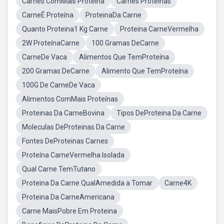
Carnes ComMais Proteina
Carnes Proteinas
CarneÉ Proteína
ProteinaDa Carne
Quanto Proteina1 Kg Carne
Proteina CarneVermelha
2W ProteínaCarne
100 Gramas DeCarne
CarneDe Vaca
Alimentos Que TemProteína
200 Gramas DeCarne
Alimento Que TemProteína
100G De CarneDe Vaca
Alimentos ComMais Proteínas
Proteinas Da CarneBovina
Tipos DeProteina Da Carne
Moleculas DeProteinas Da Carne
Fontes DeProteinas Carnes
Proteína CarneVermelha Isolada
Qual Carne TemTutano
Proteina Da Carne QualAmedida a Tomar
Carne4K
Proteina Da CarneAmericana
Carne MaisPobre Em Proteina