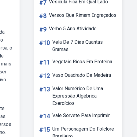
#7
Vesícula Fica Em Qual Lado
#8
Versos Que Rimam Engraçados
#9
Verbo 5 Ano Atividade
ida
ao
#10
Vela De 7 Dias Quantas
rsa, o
Gramas
de
#11
Vegetais Ricos Em Proteina
s mais
ser
#12
Vaso Quadrado De Madeira
ivo
#13
Valor Numérico De Uma
Expressão Algébrica
Exercícios
nte
#14
Vale Sorvete Para Imprimir
as.
versos
#15
Um Personagem Do Folclore
no.
Brasileiro