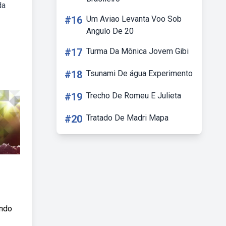
da
#16
Um Aviao Levanta Voo Sob
Angulo De 20
#17
Turma Da Mônica Jovem Gibi
#18
Tsunami De água Experimento
#19
Trecho De Romeu E Julieta
#20
Tratado De Madri Mapa
indo