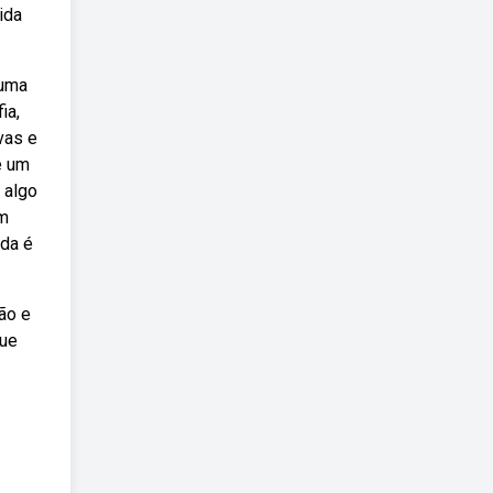
ida
 uma
ia,
vas e
e um
 algo
em
ida é
ão e
que