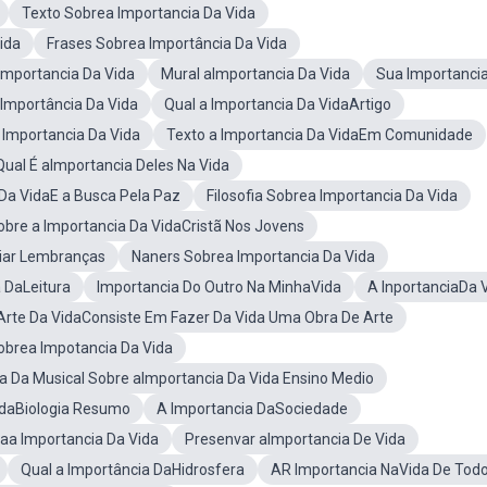
Texto Sobrea Importancia Da Vida
ida
Frases Sobrea Importância Da Vida
Importancia Da Vida
Mural aImportancia Da Vida
Sua Importanci
Importância Da Vida
Qual a Importancia Da VidaArtigo
 Importancia Da Vida
Texto a Importancia Da VidaEm Comunidade
Qual É aImportancia Deles Na Vida
Da VidaE a Busca Pela Paz
Filosofia Sobrea Importancia Da Vida
Sobre a Importancia Da VidaCristã Nos Jovens
riar Lembranças
Naners Sobrea Importancia Da Vida
 DaLeitura
Importancia Do Outro Na MinhaVida
A InportanciaDa 
Arte Da VidaConsiste Em Fazer Da Vida Uma Obra De Arte
Sobrea Impotancia Da Vida
ra Da Musical Sobre aImportancia Da Vida Ensino Medio
idaBiologia Resumo
A Importancia DaSociedade
aa Importancia Da Vida
Presenvar aImportancia De Vida
Qual a Importância DaHidrosfera
AR Importancia NaVida De Tod