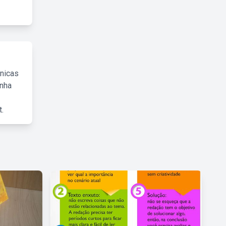
cnicas
inha
.