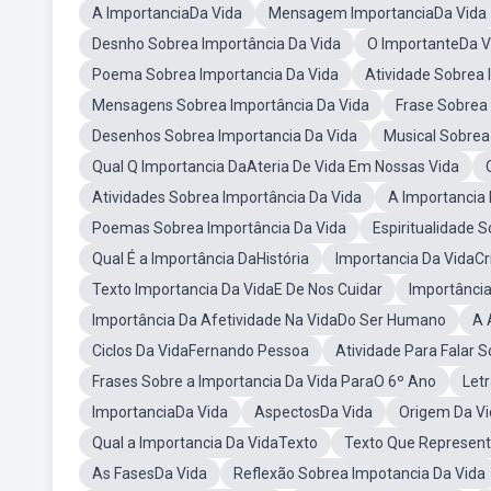
A ImportanciaDa Vida
Mensagem ImportanciaDa Vida
Desnho Sobrea Importância Da Vida
O ImportanteDa V
Poema Sobrea Importancia Da Vida
Atividade Sobrea 
Mensagens Sobrea Importância Da Vida
Frase Sobrea 
Desenhos Sobrea Importancia Da Vida
Musical Sobrea
Qual Q Importancia DaAteria De Vida Em Nossas Vida
Atividades Sobrea Importância Da Vida
A Importancia 
Poemas Sobrea Importância Da Vida
Espiritualidade 
Qual É a Importância DaHistória
Importancia Da VidaC
Texto Importancia Da VidaE De Nos Cuidar
Importância
Importância Da Afetividade Na VidaDo Ser Humano
A 
Ciclos Da VidaFernando Pessoa
Atividade Para Falar 
Frases Sobre a Importancia Da Vida ParaO 6º Ano
Let
ImportanciaDa Vida
AspectosDa Vida
Origem Da V
Qual a Importancia Da VidaTexto
Texto Que Represent
As FasesDa Vida
Reflexão Sobrea Impotancia Da Vida