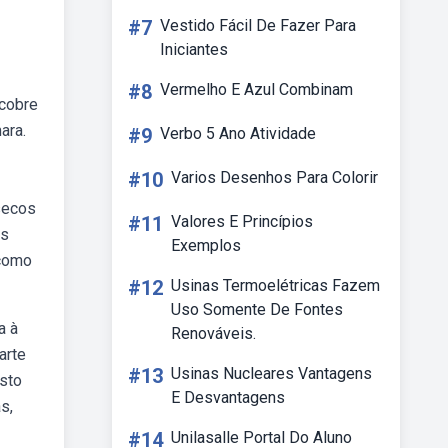
#7
Vestido Fácil De Fazer Para
Iniciantes
#8
Vermelho E Azul Combinam
 cobre
ara.
#9
Verbo 5 Ano Atividade
#10
Varios Desenhos Para Colorir
secos
#11
Valores E Princípios
as
Exemplos
 como
#12
Usinas Termoelétricas Fazem
Uso Somente De Fontes
a à
Renováveis.
arte
#13
Usinas Nucleares Vantagens
sto
E Desvantagens
s,
#14
Unilasalle Portal Do Aluno