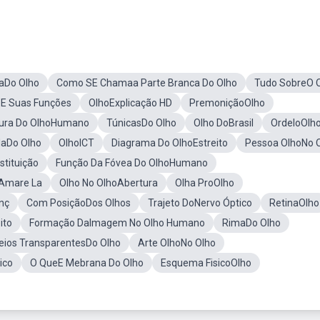
raDo Olho
Como SE Chamaa Parte Branca Do Olho
Tudo SobreO 
oE Suas Funções
OlhoExplicação HD
PremoniçãoOlho
tura Do OlhoHumano
TúnicasDo Olho
Olho DoBrasil
OrdeloOlh
aDo Olho
OlhoICT
Diagrama Do OlhoEstreito
Pessoa OlhoNo 
tituição
Função Da Fóvea Do OlhoHumano
 Amare La
Olho No OlhoAbertura
Olha ProOlho
nç
Com PosiçãoDos Olhos
Trajeto DoNervo Óptico
RetinaOlho
ito
Formação DaImagem No Olho Humano
RimaDo Olho
eios TransparentesDo Olho
Arte OlhoNo Olho
ico
O QueE Mebrana Do Olho
Esquema FisicoOlho