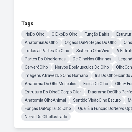
Tags
IrisDo Olho
O EixoDo Olho
Função DaIris
Estrutu
AnatomiaDo Olho
Orgãos DaProteção Do Olho
Olh
Todas asPartes Do Olho
Sistema OlhoVivo
A Estru
Partes Do OlhoNomes
De OlhoNos Olhinhos
Legend
CerveróOlho
Nervos DosMúsculos Do Olho
OlhoCons
Imagens AtravezDo Olho Humano
Iris Do OlhoFicando
Anatomia Do OlhoMusculos
FisicaDo Olho
OlhoE Fu
Estrutura Do OlhoE Corpo Cilar
Diagrama DeOlho Perfe
Anatomia OlhoAnimal
Sentido VisãoOlho Escuro
M
Função DaPupila Do Olho
Qual É a Função DoNervo Opt
Nervo Do OlhoIlustrado