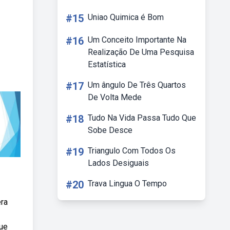
#15
Uniao Quimica é Bom
#16
Um Conceito Importante Na
Realização De Uma Pesquisa
Estatística
#17
Um ângulo De Três Quartos
De Volta Mede
#18
Tudo Na Vida Passa Tudo Que
Sobe Desce
#19
Triangulo Com Todos Os
Lados Desiguais
#20
Trava Lingua O Tempo
era
que