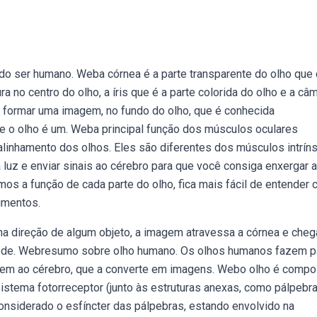
o ser humano. Weba córnea é a parte transparente do olho que
ra no centro do olho, a íris que é a parte colorida do olho e a câm
 formar uma imagem, no fundo do olho, que é conhecida
e o olho é um. Weba principal função dos músculos oculares
alinhamento dos olhos. Eles são diferentes dos músculos intrín
a luz e enviar sinais ao cérebro para que você consiga enxergar 
os a função de cada parte do olho, fica mais fácil de entender
imentos.
direção de algum objeto, a imagem atravessa a córnea e cheg
eio de. Webresumo sobre olho humano. Os olhos humanos fazem p
item ao cérebro, que a converte em imagens. Webo olho é compo
istema fotorreceptor (junto às estruturas anexas, como pálpebra
considerado o esfíncter das pálpebras, estando envolvido na