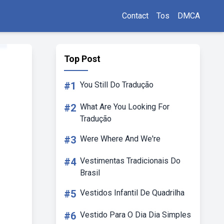
Contact
Tos
DMCA
Top Post
#1
You Still Do Tradução
#2
What Are You Looking For
Tradução
#3
Were Where And We're
#4
Vestimentas Tradicionais Do
Brasil
#5
Vestidos Infantil De Quadrilha
#6
Vestido Para O Dia Dia Simples