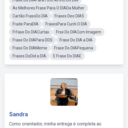
Frase Do DIAPara Foto No Inci Do DIA
As Melhores Frase Para O DIADa Mulher
Cartão FrasoDo DIA
Frases Deo DIA5
Frade ParaDIA
FrasesPara Curiti O DIA
Frfase Do DIACurtas
Frse Do DIACom Imagem
Frase Do DIAPara DDS
Frase Do DIA a DIA
Frase Do DIAMeme
Frase Do DIAPequena
Frases DoDid a DIA
E Frase Do DIAE
Sandra
Como orientador, minha entrega é completa ao