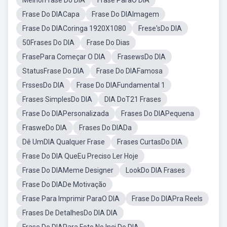
MelhorFrase Do DIA
Frase ParaO DIA
Frase Do DIACapa
Frase Do DIAImagem
Frase Do DIACoringa 1920X1080
Frese'sDo DIA
50Frases Do DIA
Frase Do Dias
FrasePara Começar O DIA
FrasewsDo DIA
StatusFrase Do DIA
Frase Do DIAFamosa
FrssesDo DIA
Frase Do DIAFundamental 1
Frases SimplesDo DIA
DIA DoT21 Frases
Frase Do DIAPersonalizada
Frases Do DIAPequena
FrasweDo DIA
Frases Do DIADa
Dê UmDIA Qualquer Frase
Frases CurtasDo DIA
Frase Do DIA QueEu Preciso Ler Hoje
Frase Do DIAMeme Designer
LookDo DIA Frases
Frase Do DIADe Motivação
Frase Para Imprimir ParaO DIA
Frase Do DIAPra Reels
Frases De DetalhesDo DIA DIA