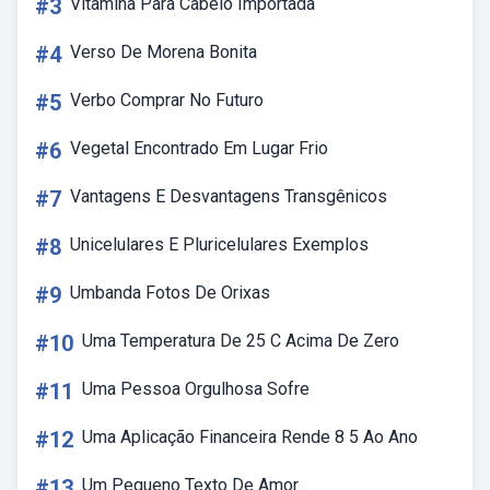
#3
Vitamina Para Cabelo Importada
#4
Verso De Morena Bonita
#5
Verbo Comprar No Futuro
#6
Vegetal Encontrado Em Lugar Frio
#7
Vantagens E Desvantagens Transgênicos
#8
Unicelulares E Pluricelulares Exemplos
#9
Umbanda Fotos De Orixas
#10
Uma Temperatura De 25 C Acima De Zero
#11
Uma Pessoa Orgulhosa Sofre
#12
Uma Aplicação Financeira Rende 8 5 Ao Ano
#13
Um Pequeno Texto De Amor