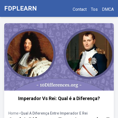
FDPLEARN
Contact
Tos
DMCA
Imperador Vs Rei: Qual é a Diferença?
Home
>
Qual A Diferença Entre Imperador E Rei