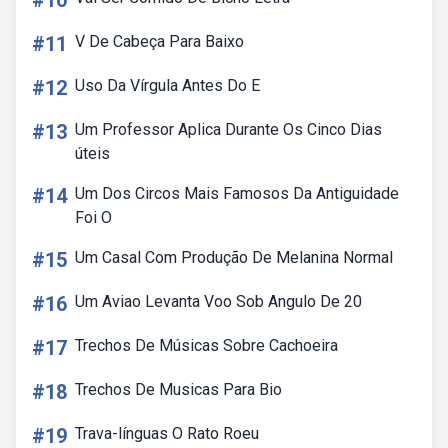
#10
#11
V De Cabeça Para Baixo
#12
Uso Da Vírgula Antes Do E
#13
Um Professor Aplica Durante Os Cinco Dias
úteis
#14
Um Dos Circos Mais Famosos Da Antiguidade
Foi O
#15
Um Casal Com Produção De Melanina Normal
#16
Um Aviao Levanta Voo Sob Angulo De 20
#17
Trechos De Músicas Sobre Cachoeira
#18
Trechos De Musicas Para Bio
#19
Trava-línguas O Rato Roeu