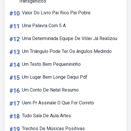
Transgênicos
#10
Valor Do Livro Pai Rico Pai Pobre
#11
Uma Palavra Com 5 A
#12
Uma Determinada Equipe De Vôlei Já Realizou
#13
Um Triângulo Pode Ter Os ângulos Medindo
#14
Um Texto Bem Pequenininho
#15
Um Lugar Bem Longe Daqui Pdf
#16
Um Conto De Natal Resumo
#17
Uem Pr Assinale O Que For Correto
#18
Tudo Sala De Aula Artes
#19
Trechos De Músicas Positivas