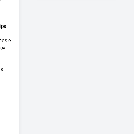
ipal
ões e
nça
es