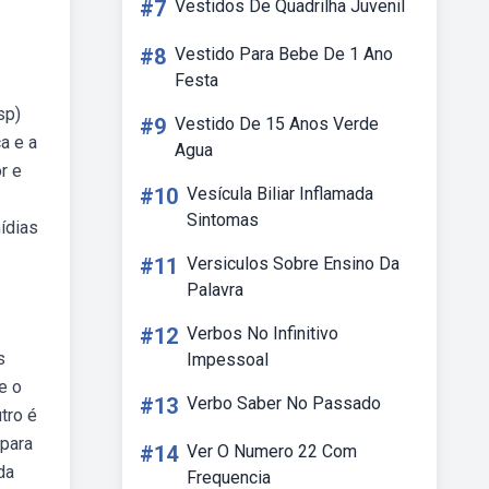
#7
Vestidos De Quadrilha Juvenil
#8
Vestido Para Bebe De 1 Ano
Festa
sp)
#9
Vestido De 15 Anos Verde
a e a
Agua
r e
#10
Vesícula Biliar Inflamada
Sintomas
ídias
#11
Versiculos Sobre Ensino Da
Palavra
#12
Verbos No Infinitivo
s
Impessoal
e o
#13
Verbo Saber No Passado
tro é
 para
#14
Ver O Numero 22 Com
da
Frequencia