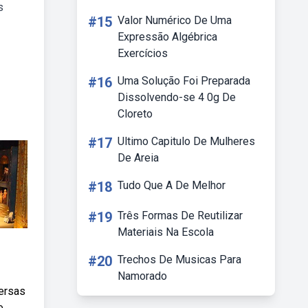
s
#15
Valor Numérico De Uma
Expressão Algébrica
Exercícios
#16
Uma Solução Foi Preparada
Dissolvendo-se 4 0g De
Cloreto
#17
Ultimo Capitulo De Mulheres
De Areia
#18
Tudo Que A De Melhor
#19
Três Formas De Reutilizar
Materiais Na Escola
#20
Trechos De Musicas Para
Namorado
versas
e