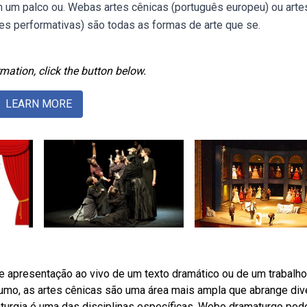
em um palco ou. Webas artes cênicas (português europeu) ou arte
tes performativas) são todas as formas de arte que se.
mation, click the button below.
LEARN MORE
e apresentação ao vivo de um texto dramático ou de um trabalho
umo, as artes cênicas são uma área mais ampla que abrange di
aturgia é uma das disciplinas específicas. Webo dramaturgo pod