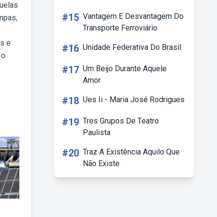
quelas
#15
Vantagem E Desvantagem Do
mpas,
Transporte Ferroviário
is e
#16
Unidade Federativa Do Brasil
 o
#17
Um Beijo Durante Aquele
Amor
#18
Ues Ii - Maria José Rodrigues
#19
Tres Grupos De Teatro
Paulista
#20
Traz A Existência Aquilo Que
Não Existe