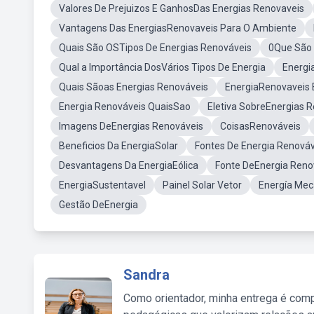
Valores De Prejuizos E GanhosDas Energias Renovaveis
Vantagens Das EnergiasRenovaveis Para O Ambiente
Quais São OSTipos De Energias Renováveis
0Que São 
Qual a Importância DosVários Tipos De Energia
Energi
Quais Sãoas Energias Renováveis
EnergiaRenovaveis 
Energia Renováveis QuaisSao
Eletiva SobreEnergias 
Imagens DeEnergias Renováveis
CoisasRenováveis
Beneficios Da EnergiaSolar
Fontes De Energia Renová
Desvantagens Da EnergiaEólica
Fonte DeEnergia Reno
EnergiaSustentavel
Painel Solar Vetor
Energía Mec
Gestão DeEnergia
Sandra
Como orientador, minha entrega é comp