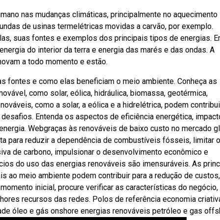
humano nas mudanças climáticas, principalmente no aquecimento
iundas de usinas termelétricas movidas a carvão, por exemplo.
las, suas fontes e exemplos dos principais tipos de energias. E
 energia do interior da terra e energia das marés e das ondas. A
enovam a todo momento e estão.
as fontes e como elas beneficiam o meio ambiente. Conheça as
vável, como solar, eólica, hidráulica, biomassa, geotérmica,
váveis, como a solar, a eólica e a hidrelétrica, podem contribui
esafios. Entenda os aspectos de eficiência energética, impact
energia. Webgraças às renováveis de baixo custo no mercado gl
a para reduzir a dependência de combustíveis fósseis, limitar 
siva de carbono, impulsionar o desenvolvimento econômico e
cios do uso das energias renováveis são imensuráveis. As princ
is ao meio ambiente podem contribuir para a redução de custos,
omento inicial, procure verificar as características do negócio,
hores recursos das redes. Polos de referência economia criativ
e óleo e gás onshore energias renováveis petróleo e gas offs