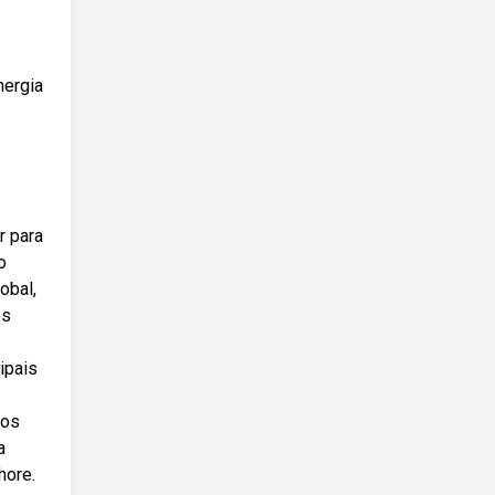
nergia
r para
o
obal,
os
ipais
 os
a
hore.