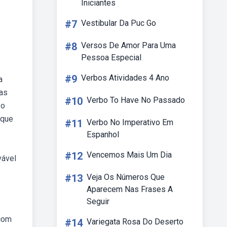
Iniciantes
#7
Vestibular Da Puc Go
#8
Versos De Amor Para Uma
Pessoa Especial
#9
Verbos Atividades 4 Ano
a
vas
#10
Verbo To Have No Passado
 o
 que
#11
Verbo No Imperativo Em
Espanhol
#12
Vencemos Mais Um Dia
vável
#13
Veja Os Números Que
Aparecem Nas Frases A
Seguir
 com
#14
Variegata Rosa Do Deserto