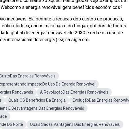
nergética e o combate ao aquecimento global. Veja exemplos de 
a. Webcomo a energia renovável gera benefícios econômicos?
são inegáveis. Ela permite a redução dos custos de produção,
 eólica, hídrica, ondas marinhas e do biogás, obtidos de fontes
idade global de energia renovável até 2030 e reduzir o uso de
a internacional de energia (iea, na sigla em.
CustoDas Energias Renováveis
epresentando ImpactoDo Uso De Energia Renovável
nergias Renováveis
A RevoluçãoDas Energias Renováveis
s
Quais OS Benefícios Da Energia
EvoluçãoDas Energias Renováv
gens E Desvantagens Das Energias Renováveis
dade
nde Do Norte
Quais Sãoas Vantagens Das Energias Renovaveis