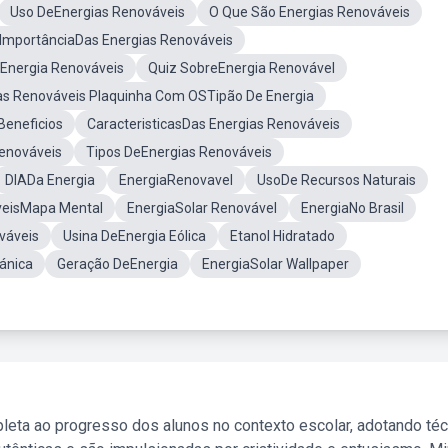
Uso DeEnergias Renováveis
O Que São Energias Renováveis
ImportânciaDas Energias Renováveis
Energia Renováveis
Quiz SobreEnergia Renovável
as Renováveis Plaquinha Com OSTipão De Energia
Beneficios
CaracteristicasDas Energias Renováveis
Renováveis
Tipos DeEnergias Renováveis
DIADa Energia
EnergiaRenovavel
UsoDe Recursos Naturais
veisMapa Mental
EnergiaSolar Renovável
EnergiaNo Brasil
váveis
Usina DeEnergia Eólica
Etanol Hidratado
ánica
Geração DeEnergia
EnergiaSolar Wallpaper
leta ao progresso dos alunos no contexto escolar, adotando té