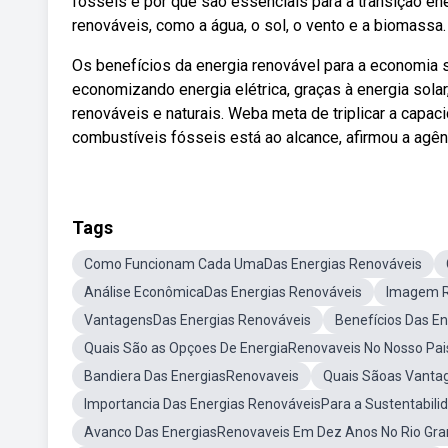
fósseis e por que são essenciais para a transição e
renováveis, como a água, o sol, o vento e a biomass
Os benefícios da energia renovável para a economia 
economizando energia elétrica, graças à energia solar,
renováveis e naturais. Weba meta de triplicar a capac
combustíveis fósseis está ao alcance, afirmou a agênci
Tags
Como Funcionam Cada UmaDas Energias Renováveis
Análise EconômicaDas Energias Renováveis
Imagem R
VantagensDas Energias Renováveis
Benefícios Das E
Quais São as Opçoes De EnergiaRenovaveis No Nosso Pai
Bandiera Das EnergiasRenovaveis
Quais Sãoas Vanta
Importancia Das Energias RenováveisPara a Sustentabili
Avanco Das EnergiasRenovaveis Em Dez Anos No Rio Gra