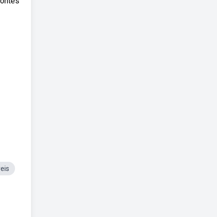
fontes
eis