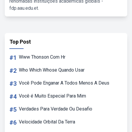
renomadas instituições acadêmicas globais -
fdp.aau.edu.et.
Top Post
#1
Www Thonson Com Hr
#2
Who Which Whose Quando Usar
#3
Você Pode Enganar A Todos Menos A Deus
#4
Você é Muito Especial Para Mim
#5
Verdades Para Verdade Ou Desafio
#6
Velocidade Orbital Da Terra