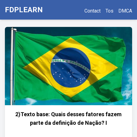
FDPLEARN
Contact
Tos
DMCA
2)Texto base: Quais desses fatores fazem
parte da definição de Nação? I