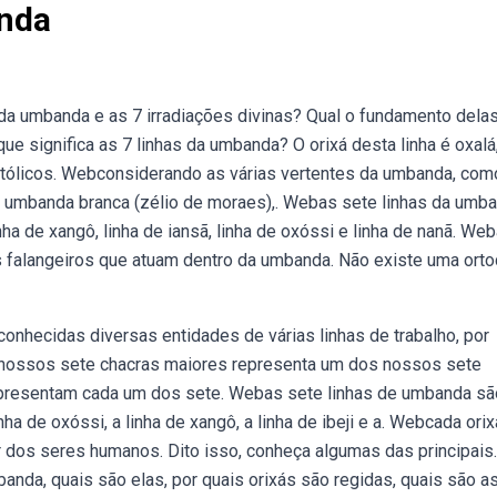
anda
da umbanda e as 7 irradiações divinas? Qual o fundamento dela
 significa as 7 linhas da umbanda? O orixá desta linha é oxalá
atólicos. Webconsiderando as várias vertentes da umbanda, com
, umbanda branca (zélio de moraes),. Webas sete linhas da umb
inha de xangô, linha de iansã, linha de oxóssi e linha de nanã. We
 falangeiros que atuam dentro da umbanda. Não existe uma orto
hecidas diversas entidades de várias linhas de trabalho, por
 nossos sete chacras maiores representa um dos nossos sete
presentam cada um dos sete. Webas sete linhas de umbanda sã
inha de oxóssi, a linha de xangô, a linha de ibeji e a. Webcada orix
ar dos seres humanos. Dito isso, conheça algumas das principais.
anda, quais são elas, por quais orixás são regidas, quais são a