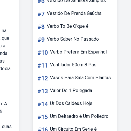
#6
Vestido De Senhora Simples
#7
Vestido De Prenda Gaúcha
#8
Verbo To Be O'que é
s na
, que
#9
Verbo Saber No Passado
o a
#10
Verbo Preferir Em Espanhol
anda
bas
#11
Ventilador 50cm 8 Pas
doxia
#12
Vasos Para Sala Com Plantas
#13
Valor De 1 Polegada
#14
Ur Dos Caldeus Hoje
o: A
á
#15
Um Deltaedro é Um Poliedro
s suas
#16
Um Circuito Em Serie é