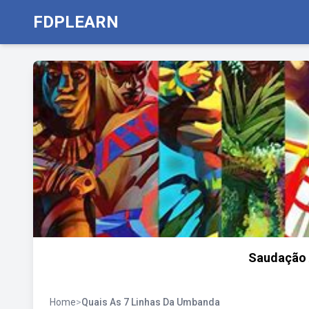
FDPLEARN
Saudação 
Home
>
Quais As 7 Linhas Da Umbanda