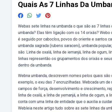
Quais As 7 Linhas Da Umb
Webas sete linhas na umbanda o que são as 7 linhas 
umbanda? Elas têm ligação com os 14 orixás? Webo que
é seguido por caboclos, povos do oriente e santos c
umbanda sagrada (rubens saraceni), umbanda popular
são: Linha de oxalá, linha de iemanjá, linha de ogum, l
linhas representão os grupamentos dos orixás e seus
dentro da umbanda.
Webna umbanda, descrevem nomes pelos quais são con
exemplo, o exu das 7 encruzilhadas. Webcada um de
campos de força, desenvolvimento e crescimento, re
linha de oxalá, a linha de yemanjá, a linha de ogum, a l
conta com uma linha de entidade que o auxilia a cuid
Webleia neste artigo tudo sobre as sete linhas da umb