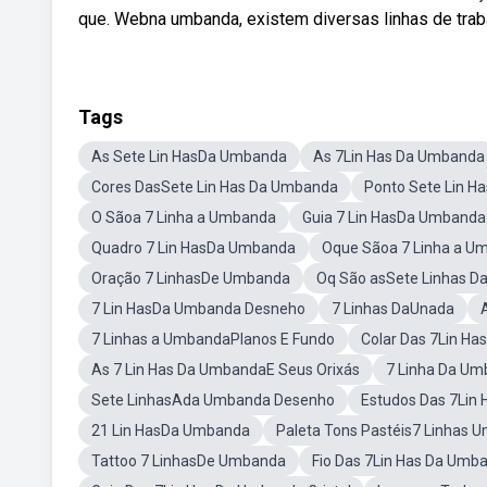
que. Webna umbanda, existem diversas linhas de trabal
Tags
As Sete Lin HasDa Umbanda
As 7Lin Has Da Umbanda
Cores DasSete Lin Has Da Umbanda
Ponto Sete Lin 
O Sãoa 7 Linha a Umbanda
Guia 7 Lin HasDa Umbanda
Quadro 7 Lin HasDa Umbanda
Oque Sãoa 7 Linha a U
Oração 7 LinhasDe Umbanda
Oq São asSete Linhas D
7 Lin HasDa Umbanda Desneho
7 Linhas DaUnada
7 Linhas a UmbandaPlanos E Fundo
Colar Das 7Lin H
As 7 Lin Has Da UmbandaE Seus Orixás
7 Linha Da U
Sete LinhasAda Umbanda Desenho
Estudos Das 7Lin
21 Lin HasDa Umbanda
Paleta Tons Pastéis7 Linhas 
Tattoo 7 LinhasDe Umbanda
Fio Das 7Lin Has Da Umb