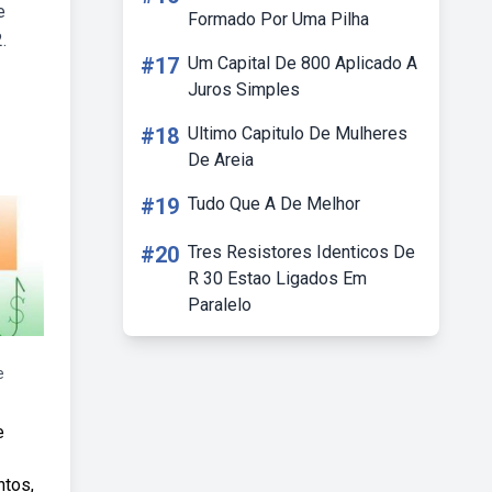
e
Formado Por Uma Pilha
.
#17
Um Capital De 800 Aplicado A
Juros Simples
#18
Ultimo Capitulo De Mulheres
De Areia
#19
Tudo Que A De Melhor
#20
Tres Resistores Identicos De
R 30 Estao Ligados Em
Paralelo
e
e
ntos,