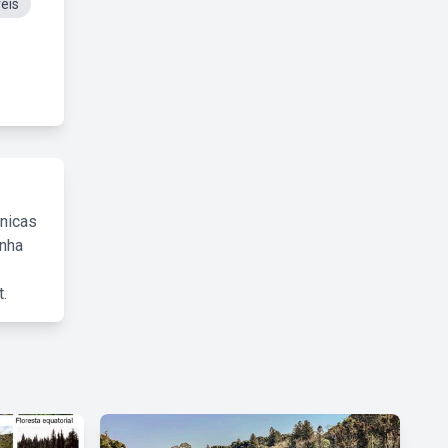
eis
cnicas
inha
.