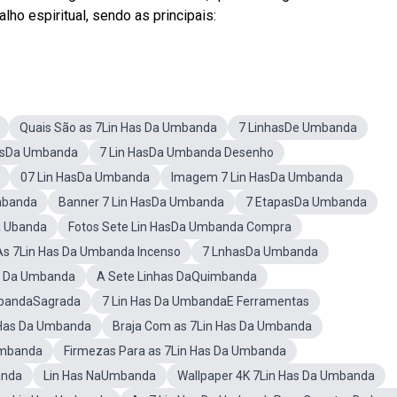
ho espiritual, sendo as principais:
Quais São as 7Lin Has Da Umbanda
7 LinhasDe Umbanda
HasDa Umbanda
7 Lin HasDa Umbanda Desenho
07 Lin HasDa Umbanda
Imagem 7 Lin HasDa Umbanda
mbanda
Banner 7 Lin HasDa Umbanda
7 EtapasDa Umbanda
a Ubanda
Fotos Sete Lin HasDa Umbanda Compra
As 7Lin Has Da Umbanda Incenso
7 LnhasDa Umbanda
as Da Umbanda
A Sete Linhas DaQuimbanda
mbandaSagrada
7 Lin Has Da UmbandaE Ferramentas
 Has Da Umbanda
Braja Com as 7Lin Has Da Umbanda
Umbanda
Firmezas Para as 7Lin Has Da Umbanda
anda
Lin Has NaUmbanda
Wallpaper 4K 7Lin Has Da Umbanda