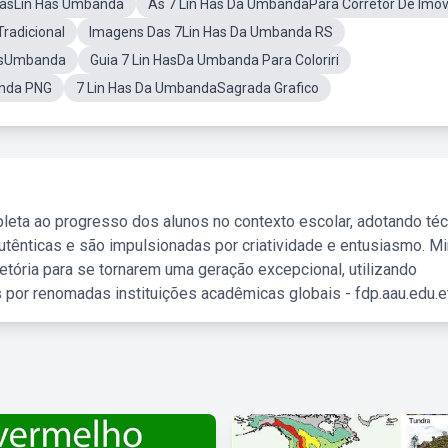
 asLin Has Umbanda
As 7 Lin Has Da UmbandaPara Corretor De Imov
radicional
Imagens Das 7Lin Has Da Umbanda RS
HasUmbanda
Guia 7 Lin HasDa Umbanda Para Coloriri
anda PNG
7 Lin Has Da UmbandaSagrada Grafico
leta ao progresso dos alunos no contexto escolar, adotando té
tênticas e são impulsionadas por criatividade e entusiasmo. M
etória para se tornarem uma geração excepcional, utilizando
 por renomadas instituições acadêmicas globais - fdp.aau.edu.et