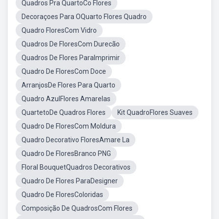
Quadros Pra QuartoCo Flores
Decoraçoes Para OQuarto Flores Quadro
Quadro FloresCom Vidro
Quadros De FloresCom Durecão
Quadros De Flores ParaImprimir
Quadro De FloresCom Doce
ArranjosDe Flores Para Quarto
Quadro AzulFlores Amarelas
QuartetoDe Quadros Flores
Kit QuadroFlores Suaves
Quadro De FloresCom Moldura
Quadro Decorativo FloresAmare La
Quadro De FloresBranco PNG
Floral BouquetQuadros Decorativos
Quadro De Flores ParaDesigner
Quadro De FloresColoridas
Composição De QuadrosCom Flores