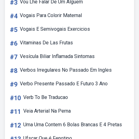
#3
Vou Lhe Falar De Um Alguem
#4
Vogais Para Colorir Maternal
#5
Vogais E Semivogais Exercicios
#6
Vitaminas De Las Frutas
#7
Vesícula Biliar Inflamada Sintomas
#8
Verbos Irregulares No Passado Em Ingles
#9
Verbo Presente Passado E Futuro 3 Ano
#10
Verb To Be Traducao
#11
Veia Arterial Na Perna
#12
Uma Urna Contem 6 Bolas Brancas E 4 Pretas
Ufscar Que é Fenotipo