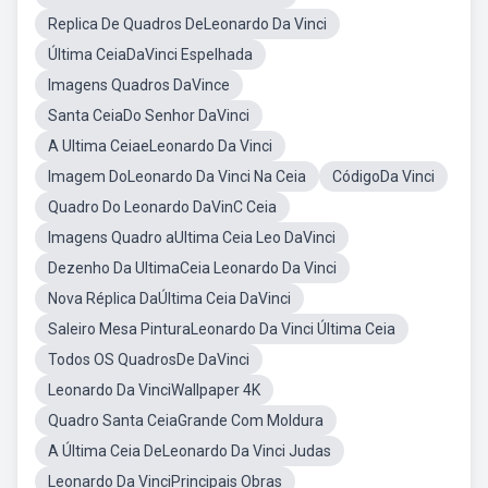
Replica De Quadros DeLeonardo Da Vinci
Última CeiaDaVinci Espelhada
Imagens Quadros DaVince
Santa CeiaDo Senhor DaVinci
A Ultima CeiaeLeonardo Da Vinci
Imagem DoLeonardo Da Vinci Na Ceia
CódigoDa Vinci
Quadro Do Leonardo DaVinC Ceia
Imagens Quadro aUltima Ceia Leo DaVinci
Dezenho Da UltimaCeia Leonardo Da Vinci
Nova Réplica DaÚltima Ceia DaVinci
Saleiro Mesa PinturaLeonardo Da Vinci Última Ceia
Todos OS QuadrosDe DaVinci
Leonardo Da VinciWallpaper 4K
Quadro Santa CeiaGrande Com Moldura
A Última Ceia DeLeonardo Da Vinci Judas
Leonardo Da VinciPrincipais Obras