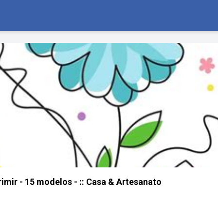
imir - 15 modelos - :: Casa & Artesanato