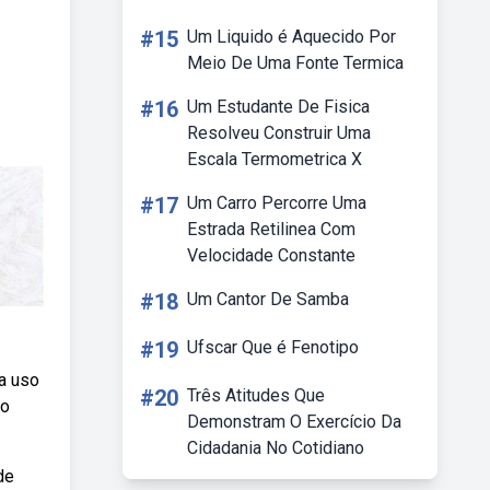
#15
Um Liquido é Aquecido Por
Meio De Uma Fonte Termica
#16
Um Estudante De Fisica
Resolveu Construir Uma
Escala Termometrica X
#17
Um Carro Percorre Uma
Estrada Retilinea Com
Velocidade Constante
#18
Um Cantor De Samba
#19
Ufscar Que é Fenotipo
ra uso
#20
Três Atitudes Que
ão
Demonstram O Exercício Da
Cidadania No Cotidiano
de