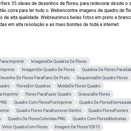
nferir 35 ideias de desenhos de flores, para redecorar desde o 
tão corra para ler todo o. Webencontre imagens de quadro de fl
ns de alta qualidade. Webreunimos belas fotos em preto e branc
das em alta resolução e as mais bonitas de toda a internet.
Para Imprimir
ImagensDe Quadros De Flores
Imprimir
ImagemDe Quadro De Flores
Quadros De Flores ParaSa
Desenho De Flores ParaPano De Prato
SequenciaDe Quadro Flores
uadro
FloresEm Quadros
MoldeDe Flores Quadro
a Imprimir
Flores ParaFazer Quadro
GravuraDe Flores
rPNG
Quadro Com FloresPra Imprimir
Quadro De FloresEternizad
rimir
Quadro Flores ParaEscrever Dentro
Quadro FloresPosters
s
Quadro De FloresColoridas PNG
Quadro Com FloresAbstratas
Vetor QuadroCom Flores
Imagem De Flores10X15