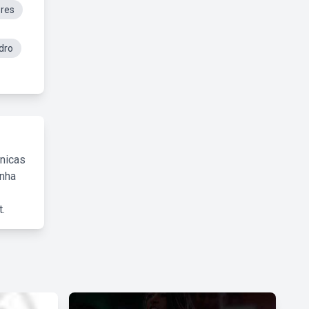
res
dro
cnicas
inha
.