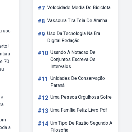
#7
Velocidade Media De Bicicleta
#8
Vassoura Tira Teia De Aranha
ra uso
#9
Uso Da Tecnologia Na Era
Digital Redação
erto!
#10
Usando A Notacao De
ntura
Conjuntos Escreva Os
de 70
Intervalos
eu
#11
Unidades De Conservação
Paraná
ra
#12
Uma Pessoa Orgulhosa Sofre
ra
#13
Uma Família Feliz Livro Pdf
com
#14
Um Tipo De Razão Segundo A
oda a
Filosofia