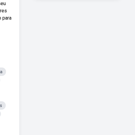
seu
ores
o para
la
as