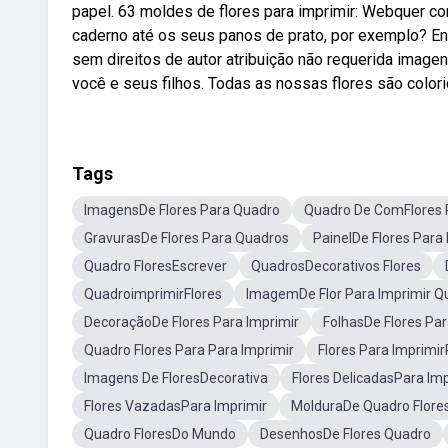
papel. 63 moldes de flores para imprimir: Webquer co
caderno até os seus panos de prato, por exemplo? En
sem direitos de autor atribuição não requerida image
você e seus filhos. Todas as nossas flores são colori
Tags
ImagensDe Flores Para Quadro
Quadro De ComFlores 
GravurasDe Flores Para Quadros
PainelDe Flores Para 
Quadro FloresEscrever
QuadrosDecorativos Flores
QuadroimprimirFlores
ImagemDe Flor Para Imprimir Q
DecoraçãoDe Flores Para Imprimir
FolhasDe Flores Par
Quadro Flores Para Para Imprimir
Flores Para Imprimi
Imagens De FloresDecorativa
Flores DelicadasPara Imp
Flores VazadasPara Imprimir
MolduraDe Quadro Flore
Quadro FloresDo Mundo
DesenhosDe Flores Quadro