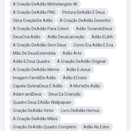
A Criação DeAdão Michelangelo 4K
A Criação DeAdão PNG
Pintura DeAdão E Deus
Obra CriaçãoDe Adão
A Criação DeAdão Desenho
A Criação DeAdão Para Colorir
Adão TocandoDeus
DeusCria Adão
Adão DeusLacração
Adão ELilith
A Criação DeAdão Sem Deus
Como Era Adão E Eva
Mão De DeusEstendida
Adão Arte
Adão EZeus Quadro
A Criação DeAdão Original
A Criação DeAdão Meme
Adão EJesus
Imagem FamiliDe Adão
Adão ECristo
Capela SistinaDeus E Adão
A MorteDe Adão
Adam andDeus
Deus Ea Crianção
Quadro Deus EAdão Wallpapaer
Criação DeAdão Vetor
Livro DeAdão Hemus
A Criação DeAdão Mãos
Criação DeAdão Quadro Completo
Adão No Eden