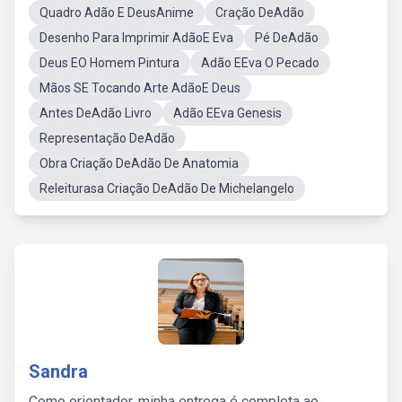
Quadro Adão E DeusAnime
Cração DeAdão
Desenho Para Imprimir AdãoE Eva
Pé DeAdão
Deus EO Homem Pintura
Adão EEva O Pecado
Mãos SE Tocando Arte AdãoE Deus
Antes DeAdão Livro
Adão EEva Genesis
Representação DeAdão
Obra Criação DeAdão De Anatomia
Releiturasa Criação DeAdão De Michelangelo
Sandra
Como orientador, minha entrega é completa ao