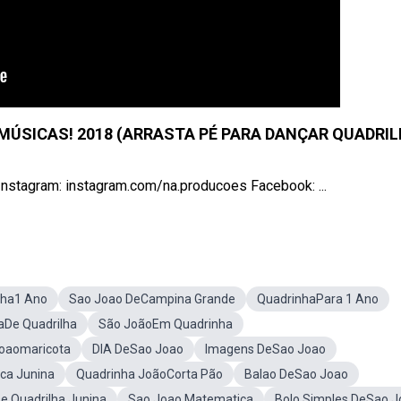
MÚSICAS! 2018 (ARRASTA PÉ PARA DANÇAR QUADRIL
Instagram: instagram.com/na.producoes Facebook: ...
nha1 Ano
Sao Joao DeCampina Grande
QuadrinhaPara 1 Ano
aDe Quadrilha
São JoãoEm Quadrinha
oaomaricota
DIA DeSao Joao
Imagens DeSao Joao
ca Junina
Quadrinha JoãoCorta Pão
Balao DeSao Joao
De Quadrilha Junina
Sao Joao Matematica
Bolo Simples DeSao J