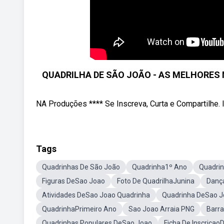
QUADRILHA DE SÃO JOÃO - AS MELHORES 
NA Produções **** Se Inscreva, Curta e Compartilhe. 
Tags
Quadrinhas De São João
Quadrinha1º Ano
Quadri
Figuras DeSao Joao
Foto De QuadrilhaJunina
Danç
Atividades DeSao Joao Quadrinha
Quadrinha DeSao J
QuadrinhaPrimeiro Ano
Sao Joao Arraia PNG
Barra
Quadrinhas Populares DeSao Joao
Ficha De Inscriçao