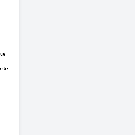
que
a de