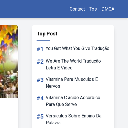
Contact
Tos
DMCA
Top Post
#1
You Get What You Give Tradução
#2
We Are The World Tradução
Letra E Video
#3
Vitamina Para Musculos E
Nervos
#4
Vitamina C ácido Ascórbico
Para Que Serve
#5
Versiculos Sobre Ensino Da
Palavra