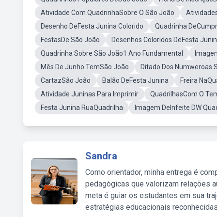
Atividade Com QuadrinhaSobre O São João
Atividade
Desenho DeFesta Junina Colorido
Quadrinha DeCumpr
FestasDe São João
Desenhos Coloridos DeFesta Juni
Quadrinha Sobre São João1 Ano Fundamental
Imagem
Mês De Junho TemSão João
Ditado Dos Numweroas 
CartazSão João
Balão DeFesta Junina
Freira NaQu
Atividade Juninas Para Imprimir
QuadrilhasCom O Tem
Festa Junina RuaQuadrilha
Imagem DeInfeite DW Quad
Sandra
Como orientador, minha entrega é comp
pedagógicas que valorizam relações au
meta é guiar os estudantes em sua traj
estratégias educacionais reconhecidas