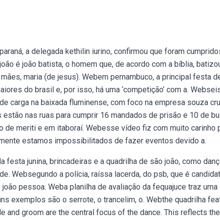
paraná, a delegada kethilin iurino, confirmou que foram cumprido
ão é joão batista, o homem que, de acordo com a bíblia, batizo
s mães, maria (de jesus). Webem pernambuco, a principal festa d
aiores do brasil e, por isso, há uma ‘competição’ com a. Websei
 de carga na baixada fluminense, com foco na empresa souza cru
 estão nas ruas para cumprir 16 mandados de prisão e 10 de b
o de meriti e em itaboraí. Webesse vídeo fiz com muito carinho 
izmente estamos impossibilitados de fazer eventos devido a.
 festa junina, brincadeiras e a quadrilha de são joão, como danç
de. Websegundo a polícia, raíssa lacerda, do psb, que é candidat
 joão pessoa. Weba planilha de avaliação da fequajuce traz uma 
uns exemplos são o serrote, o trancelim, o. Webthe quadrilha fea
and groom are the central focus of the dance. This reflects the