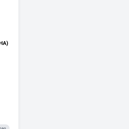
HA)
oao