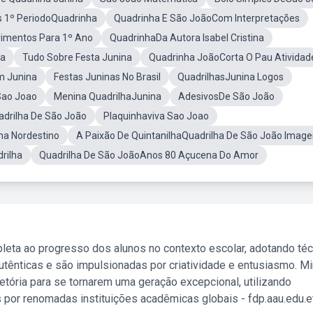
s 1º PeriodoQuadrinha
Quadrinha E São JoãoCom Interpretações
imentos Para 1º Ano
QuadrinhaDa Autora Isabel Cristina
na
Tudo Sobre Festa Junina
Quadrinha JoãoCorta O Pau Atividad
 Junina
Festas Juninas No Brasil
QuadrilhasJunina Logos
Sao Joao
Menina QuadrilhaJunina
AdesivosDe São João
adrilha De São João
Plaquinhaviva Sao Joao
a Nordestino
A Paixão De QuintanilhaQuadrilha De São João Imag
rilha
Quadrilha De São JoãoAnos 80 Açucena Do Amor
leta ao progresso dos alunos no contexto escolar, adotando té
tênticas e são impulsionadas por criatividade e entusiasmo. M
etória para se tornarem uma geração excepcional, utilizando
 por renomadas instituições acadêmicas globais - fdp.aau.edu.et