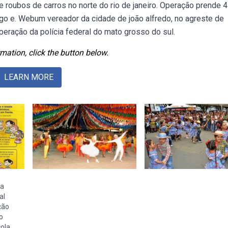
 de roubos de carros no norte do rio de janeiro. Operação prende 4
go e. Webum vereador da cidade de joão alfredo, no agreste de
ração da polícia federal do mato grosso do sul.
mation, click the button below.
LEARN MORE
ta
al
ção
o
ola