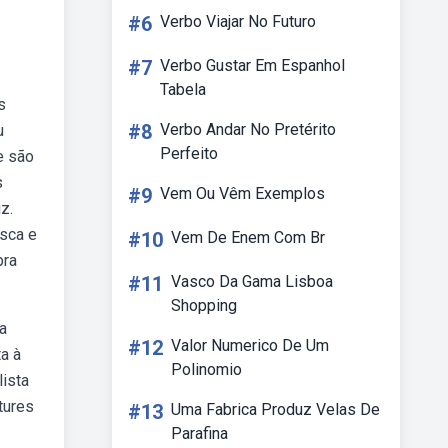
#6
Verbo Viajar No Futuro
#7
Verbo Gustar Em Espanhol
Tabela
s
#8
Verbo Andar No Pretérito
u
Perfeito
e são
s
#9
Vem Ou Vêm Exemplos
z.
usca e
#10
Vem De Enem Com Br
pra
#11
Vasco Da Gama Lisboa
Shopping
a
#12
Valor Numerico De Um
a à
Polinomio
lista
tures
#13
Uma Fabrica Produz Velas De
Parafina