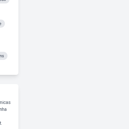
e
ens
cnicas
inha
.