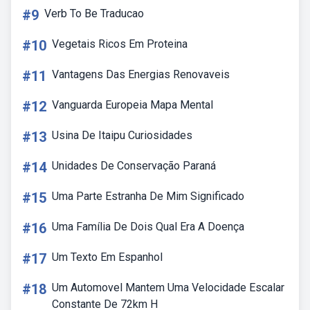
#9
Verb To Be Traducao
#10
Vegetais Ricos Em Proteina
#11
Vantagens Das Energias Renovaveis
#12
Vanguarda Europeia Mapa Mental
#13
Usina De Itaipu Curiosidades
#14
Unidades De Conservação Paraná
#15
Uma Parte Estranha De Mim Significado
#16
Uma Família De Dois Qual Era A Doença
#17
Um Texto Em Espanhol
#18
Um Automovel Mantem Uma Velocidade Escalar
Constante De 72km H