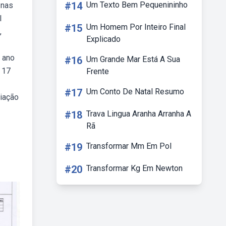
#14
Um Texto Bem Pequenininho
 nas
l
#15
Um Homem Por Inteiro Final
,
Explicado
 ano
#16
Um Grande Mar Está A Sua
 17
Frente
#17
Um Conto De Natal Resumo
liação
#18
Trava Lingua Aranha Arranha A
Rã
#19
Transformar Mm Em Pol
#20
Transformar Kg Em Newton