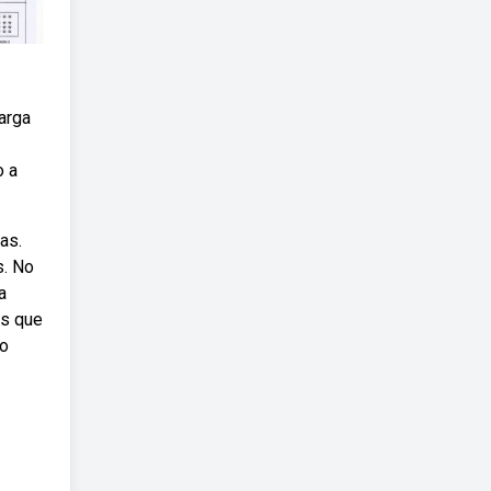
arga
o a
as.
s. No
a
os que
Ao