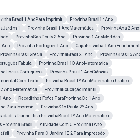
vinha Brasil 1 AnoPara Imprimir
Provinha Brasil1º Ano
haJardim 1
Provinha Brasil 1 AnoMatemática
ProvinhaAna 2 Ano
dade
ProvinhaSao Paulo 3 Ano
Provinha 1 AnoMedidas
1 Ano
Provinha Portugues1 Ano
CapaProvinha 1 Ano Fundament
ProvinhaBrasil Grecia
ProvinhaBrasil 2º Ano
ProvinhaBrasil 5 An
Português Fabula
Provinha Brasil 1O AnoMatematica
 AnoLingua Portuguesa
Provinha Brasil 1 AnoCiências
damental Com Texto
Provinha Brasil 1º AnoMatematica Grafico
 2 Ano Matematica
ProvinhaEducação Infantil
1 Ano
Recadinhos Fofos ParaProvinha Do 1 Ano
Ano Para Imprimir
ProvinhaSão Paulo 2º Ano
ividades Diagnostica ProvinhaBrasil 1º Ano Matematica
 Provinha Brasil
Atividade Com O Provinha1Ano
afali
Provinha Para O Jardim 1E 2 Para Impressão