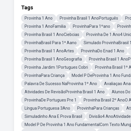
Tags
Provinha 1 Ano
Provinha Brasil 1 AnoPortuguês
Pro
Provinha 1 AnoFamilia
ProvinhaPara 1ºano
Provin
Provinha Brasil 1 AnoCiebcias
Provinha De 1 Ano4 Uni
ProvinhaBrasil Para 1ª Aano
Simulado ProvinhaBrasil 
Provinha Brasil 1 AnoArtes
ProvinhaDo Enad 1 Ano
Provinha Brasil 1 AnoGeografia
Provinha Brasil 1 Ano
Provinha Jardim 1Portugues Cobri
Provinha Brasil 1º
ProvinhaPara Criança
Model P DeProvinha 1 Ano Fun
Palavra De Sucesso NaProvinha 1º Ano
Avaliaçao Ana
Atividades De RevisãoProvinha Brasil 1 Ano
Alunos Do
ProvinhaDe Portugues Pre 1
Provinha Brasil 2º AnoO 
Língua Portuguesa 3Ano
ProvinhaPara Crianças
At
Simuladinho Ana E Prova Brasil
Divisão4 AnoAtividades
Model P De Provinha 1 Ano FundamentalCom Texto Mung