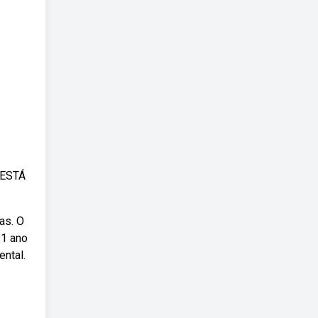
 ESTÁ
as. O
 1 ano
ental.