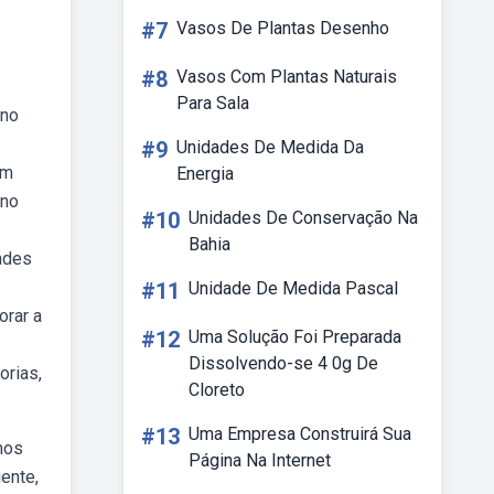
#7
Vasos De Plantas Desenho
#8
Vasos Com Plantas Naturais
Para Sala
 no
#9
Unidades De Medida Da
um
Energia
 no
#10
Unidades De Conservação Na
Bahia
ades
#11
Unidade De Medida Pascal
orar a
#12
Uma Solução Foi Preparada
Dissolvendo-se 4 0g De
orias,
Cloreto
#13
Uma Empresa Construirá Sua
mos
Página Na Internet
ente,