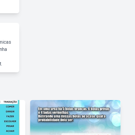
cnicas
inha
.