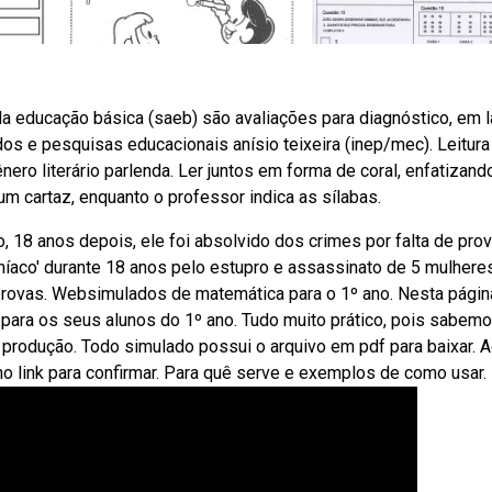
da educação básica (saeb) são avaliações para diagnóstico, em l
dos e pesquisas educacionais anísio teixeira (inep/mec). Leitura
nero literário parlenda. Ler juntos em forma de coral, enfatizand
 cartaz, enquanto o professor indica as sílabas.
 18 anos depois, ele foi absolvido dos crimes por falta de prov
íaco' durante 18 anos pelo estupro e assassinato de 5 mulhere
provas. Websimulados de matemática para o 1º ano. Nesta págin
para os seus alunos do 1º ano. Tudo muito prático, pois sabem
a produção. Todo simulado possui o arquivo em pdf para baixar. 
no link para confirmar. Para quê serve e exemplos de como usar.