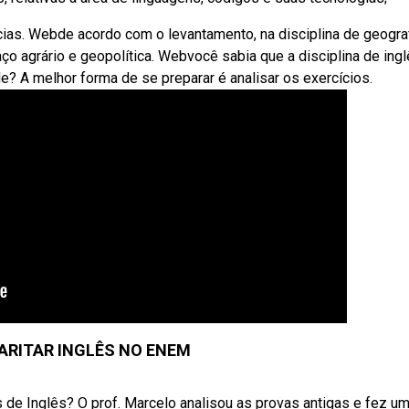
cias. Webde acordo com o levantamento, na disciplina de geograf
agrário e geopolítica. Webvocê sabia que a disciplina de ingl
de? A melhor forma de se preparar é analisar os exercícios.
RITAR INGLÊS NO ENEM
e Inglês? O prof. Marcelo analisou as provas antigas e fez um .