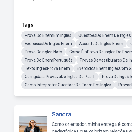
Tags
Prova Do EnemEm Inglês
QuestõesDo Enem De Inglês
ExercíciosDe Inglês Enem
AssuntoDe Inglês Enem
Prova DeIngles Nota
Como É aProva De Ingles Do Ene
Prova Do EnemPortuguês
Provas DeVestibulares De In
Texto InglesProva Enem
Exercícios Enem InglêsCom G
Corrigida a ProvavaDe Inglês Do Pas 1
Prova DeInge's 
Como Interpretar QuestoesDo Enem Em Ingles
Provas
Sandra
Como orientador, minha entrega é comp
pedagógicas que valorizam relações au