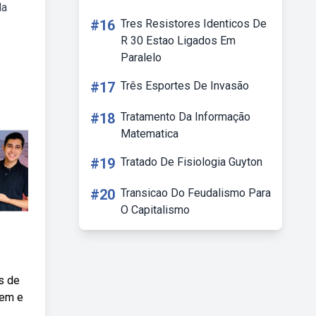
da
#16
Tres Resistores Identicos De
R 30 Estao Ligados Em
Paralelo
#17
Três Esportes De Invasão
#18
Tratamento Da Informação
Matematica
#19
Tratado De Fisiologia Guyton
#20
Transicao Do Feudalismo Para
O Capitalismo
s de
nem e