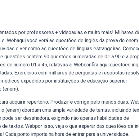
entados por professores + videoaulas e muito mais! Milhares d
s e. Webaqui você verá as questões de inglês da prova do enem
 dúvidas e ver como as questões de línguas estrangeiras. Comec
de questões contém 90 questões numeradas de 01 a 90 e a pro
es de número 01 a 45, relativas à. Webconfira aqui questões ing
tadas. Exercícios com milhares de perguntas e respostas resol
 médicos expedidos por instituições de educação superior
o (enem).
ara adquirir repertório. Produzir e corrigir pelo menos duas. We
io (enem) abordam uma ampla variedade de temas, incluindo te
nem pode ser desafiadora, exigindo não apenas habilidades de
de textos. Webpor isso, veja o que esperar das questões de in
! Cada ponto importa na hora de entrar para a universidade.