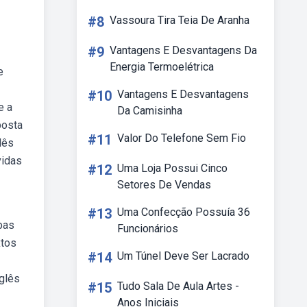
#8
Vassoura Tira Teia De Aranha
#9
Vantagens E Desvantagens Da
Energia Termoelétrica
e
#10
Vantagens E Desvantagens
e a
Da Camisinha
posta
#11
Valor Do Telefone Sem Fio
lês
vidas
#12
Uma Loja Possui Cinco
Setores De Vendas
#13
Uma Confecção Possuía 36
bas
Funcionários
xtos
#14
Um Túnel Deve Ser Lacrado
glês
#15
Tudo Sala De Aula Artes -
Anos Iniciais