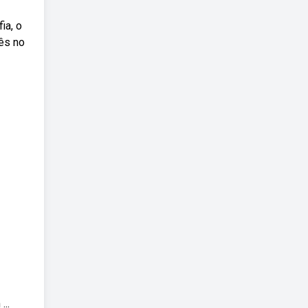
ia, o
ês no
..