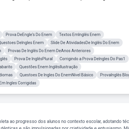
Prova DeEngle's Do Enem
Textos EmInglês Enem
Questoes DeIngles Enem
Slide De AtividadesDe Inglês Do Enem
m
Provas De Inglês Do Enem DeAnos Anteriores
glês
Prova De InglêsPlural
Corrigindo a Prova DeIngles Do Pas1
abarito
Questões Enem InglêsIlustração
Idiomas
Questoes De Ingles Do EnemNível Básico
ProvaInglès Blo
Em Ingles Corrigidas
leta ao progresso dos alunos no contexto escolar, adotando té
tênticas e são impulsionadas por criatividade e entusiasmo. M