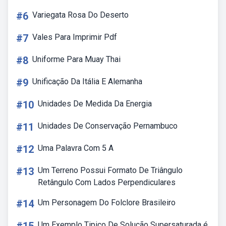
#6
Variegata Rosa Do Deserto
#7
Vales Para Imprimir Pdf
#8
Uniforme Para Muay Thai
#9
Unificação Da Itália E Alemanha
#10
Unidades De Medida Da Energia
#11
Unidades De Conservação Pernambuco
#12
Uma Palavra Com 5 A
#13
Um Terreno Possui Formato De Triângulo
Retângulo Com Lados Perpendiculares
#14
Um Personagem Do Folclore Brasileiro
Um Exemplo Tipico De Solução Supersaturada é