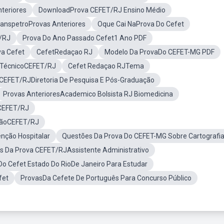
teriores
DownloadProva CEFET/RJ Ensino Médio
ranspetroProvas Anteriores
Oque Cai NaProva Do Cefet
/RJ
Prova Do Ano Passado Cefet1 Ano PDF
va Cefet
CefetRedaçao RJ
Modelo Da ProvaDo CEFET-MG PDF
 TécnicoCEFET/RJ
Cefet Redaçao RJTema
CEFET/RJDiretoria De Pesquisa E Pós-Graduação
Provas AnterioresAcademico Bolsista RJ Biomedicina
iCEFET/RJ
açãoCEFET/RJ
nção Hospitalar
Questões Da Prova Do CEFET-MG Sobre Cartografi
nas Da Prova CEFET/RJAssistente Administrativo
Do Cefet Estado Do RioDe Janeiro Para Estudar
fet
ProvasDa Cefete De Português Para Concurso Público