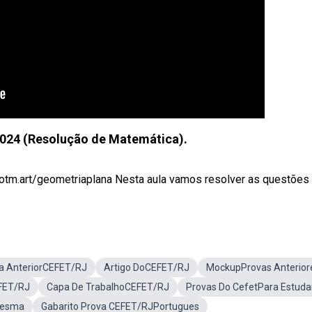
024 (Resolução de Matemática).
otm.art/geometriaplana Nesta aula vamos resolver as questões d
a AnteriorCEFET/RJ
Artigo DoCEFET/RJ
MockupProvas Anterior
FET/RJ
Capa De TrabalhoCEFET/RJ
Provas Do CefetPara Estuda
Sesma
Gabarito Prova CEFET/RJPortugues