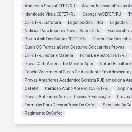
Anderson SouzaCEFET/RJ
Auctor AcessoriaProvas An
Identidade VisualCEFET/RJ
CabeçalhoCEFET/RJ
T
CEFET/RJEstrutura
LogotipoCEFET/RJ
LogoCEFET
Noticias Para ImprimirProvas Sobre O RJ
ExercicioPro
Bruna Abib Dos SantosCEFET/RJ
Formulário Desenho
Quais OS Temas aCefet Costuma Colocar Nas Provas
CEFET/RJHistoria Materia
Folha De RostoCEFET/RJ
ProvasCeft Anterior De Monitor Apoi
Rafael Escalfon
Tabela Vencimental Cargo De Assistente Em Administr
Provas Anteriores Academico Bolsista RJBiomedicina Ate
CefetR
Certidao Aluno AprendizCEFET/RJ
Dicipli
Provas AnterioresAuxiliar Técnico E Educação
Provas 
Formulas Para DecorarProva Do Cefet
Simulado DoCe
Regimento DoCefet