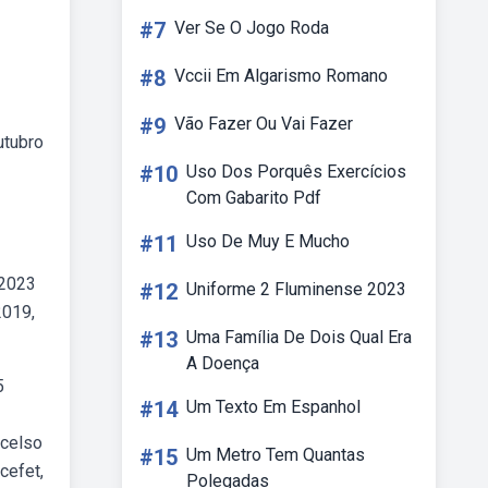
#7
Ver Se O Jogo Roda
#8
Vccii Em Algarismo Romano
#9
Vão Fazer Ou Vai Fazer
utubro
#10
Uso Dos Porquês Exercícios
Com Gabarito Pdf
#11
Uso De Muy E Mucho
b2023
#12
Uniforme 2 Fluminense 2023
2019,
#13
Uma Família De Dois Qual Era
A Doença
5
#14
Um Texto Em Espanhol
 celso
#15
Um Metro Tem Quantas
cefet,
Polegadas