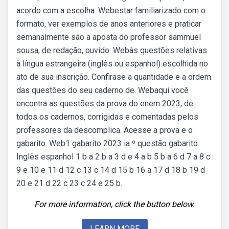
acordo com a escolha. Webestar familiarizado com o
formato, ver exemplos de anos anteriores e praticar
semanalmente são a aposta do professor sammuel
sousa, de redação, ouvido. Webàs questões relativas
à língua estrangeira (inglês ou espanhol) escolhida no
ato de sua inscrição. Confirase a quantidade e a ordem
das questões do seu caderno de. Webaqui você
encontra as questões da prova do enem 2023, de
todos os cadernos, corrigidas e comentadas pelos
professores da descomplica. Acesse a prova e o
gabarito. Web1 gabarito 2023 ia º questão gabarito.
Inglês espanhol 1 b a 2 b a 3 d e 4 a b 5 b a 6 d 7 a 8 c
9 e 10 e 11 d 12 c 13 c 14 d 15 b 16 a 17 d 18 b 19 d
20 e 21 d 22 c 23 c 24 e 25 b.
For more information, click the button below.
LEARN MORE