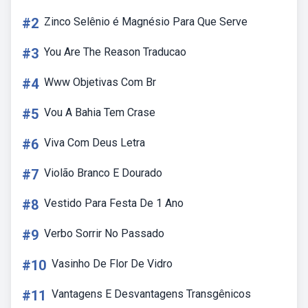
#2
Zinco Selênio é Magnésio Para Que Serve
#3
You Are The Reason Traducao
#4
Www Objetivas Com Br
#5
Vou A Bahia Tem Crase
#6
Viva Com Deus Letra
#7
Violão Branco E Dourado
#8
Vestido Para Festa De 1 Ano
#9
Verbo Sorrir No Passado
#10
Vasinho De Flor De Vidro
#11
Vantagens E Desvantagens Transgênicos