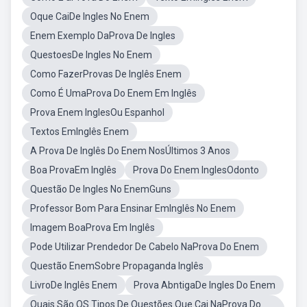
Oque CaiDe Ingles No Enem
Enem Exemplo DaProva De Ingles
QuestoesDe Ingles No Enem
Como FazerProvas De Inglês Enem
Como É UmaProva Do Enem Em Inglês
Prova Enem InglesOu Espanhol
Textos EmInglês Enem
A Prova De Inglês Do Enem NosÚltimos 3 Anos
Boa ProvaEm Inglês
Prova Do Enem InglesOdonto
Questão De Ingles No EnemGuns
Professor Bom Para Ensinar EmInglês No Enem
Imagem BoaProva Em Inglês
Pode Utilizar Prendedor De Cabelo NaProva Do Enem
Questão EnemSobre Propaganda Inglês
LivroDe Inglês Enem
Prova AbntigaDe Ingles Do Enem
Quais São OS Tipos De Questões Que Cai NaProva Do