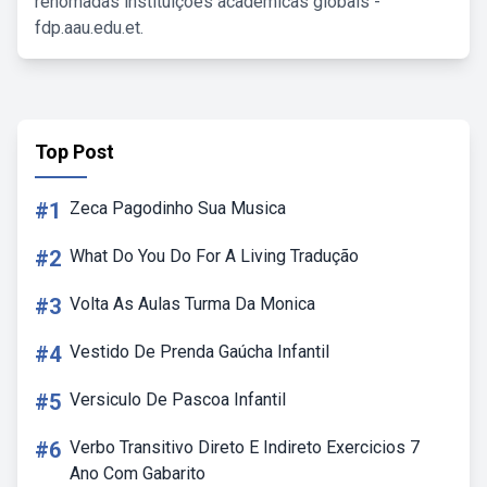
renomadas instituições acadêmicas globais -
fdp.aau.edu.et.
Top Post
#1
Zeca Pagodinho Sua Musica
#2
What Do You Do For A Living Tradução
#3
Volta As Aulas Turma Da Monica
#4
Vestido De Prenda Gaúcha Infantil
#5
Versiculo De Pascoa Infantil
#6
Verbo Transitivo Direto E Indireto Exercicios 7
Ano Com Gabarito