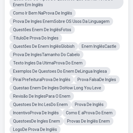
Enem Em Inglês
Como Ir Bem NaProva De Inglês
Prova De Ingles EnemSobre OS Usos Da Linguagem
Questões Enem De InglêsFotos
TituloDe Prova Do Ingles
Questões De Enem InglêsGlobish
Enem InglêsCastle
Prova De InglesTamanho Do Cabelo
Texto Ingles Da UtimaProva Do Enem
Exemplos De Questoes Do Enem DeLingua Inglesa
Piraí PrefeituraProva De Inglês
Prova FalsaDe Ingles
Questao Enem De Ingles DoHow Long You Leve
Revisão De InglesPara O Enem
Questoes De Inc LesDo Enem
Prova De Inglês
IncentivoProva De Inglês
Como E aProva Do Enem
QuestoesDe Ingles Enem
Provas De Inglês Enem
LogoDe Prova De Inglês