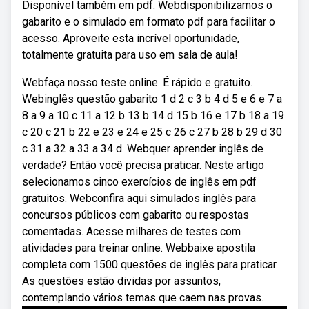
Disponível também em pdf. Webdisponibilizamos o
gabarito e o simulado em formato pdf para facilitar o
acesso. Aproveite esta incrível oportunidade,
totalmente gratuita para uso em sala de aula!
Webfaça nosso teste online. É rápido e gratuito.
Webinglês questão gabarito 1 d 2 c 3 b 4 d 5 e 6 e 7 a
8 a 9 a 10 c 11 a 12 b 13 b 14 d 15 b 16 e 17 b 18 a 19
c 20 c 21 b 22 e 23 e 24 e 25 c 26 c 27 b 28 b 29 d 30
c 31 a 32 a 33 a 34 d. Webquer aprender inglês de
verdade? Então você precisa praticar. Neste artigo
selecionamos cinco exercícios de inglês em pdf
gratuitos. Webconfira aqui simulados inglês para
concursos públicos com gabarito ou respostas
comentadas. Acesse milhares de testes com
atividades para treinar online. Webbaixe apostila
completa com 1500 questões de inglês para praticar.
As questões estão dividas por assuntos,
contemplando vários temas que caem nas provas.