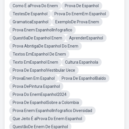
Como É aProva Do Enem
Prova De Espanhol
TestesDe Espanhol
Prova Do EnemEm Espanhol
GramaticaEspanhol
ExemploDe Prova Enem
Prova Enem EspanholInfografico
QuestõaDe Espanhol Enem
AprenderEspanhol
Prova AbntigaDe Espanhol Do Enem
Textos EmEspanhol De Enem
Texto EmEspanhol Enem
Cultura Espanhola
Prova De EspanholVestibular Uece
ProvaEnen Em Espahol
Prova De EspanholBaldo
Prova DePintura Espanhol
Prova Do EnemEspanhol2024
Prova De EspanholSobre a Colombia
Prova Enem EspanholInfografico Diversidad
Que Jeito É aProva Do Enem Espanhol
QuestãoDe Enem De Espanhol