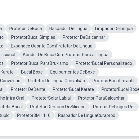
a
Protetor DeBoca
Raspador DeLingua
Limpador DeLingua
to
ProtetorBucal Simples
Protetor DeCalcanhar
te
Expandex Odonto ComProtetor De Lingua
issional
Abridor De Boca ComProtetor Para a Lingua
os
Protetor Bucal ParaBruxismo
ProtetorBucal Personalizado
 Karate
Bucal Boxe
Equipamentos DeBoxe
 Convulsao
Protetor DeLingua Convulsão
ProtetorBucal Infantil
al
Protetor DeDente
ProtetorBucal Karate
ProtetorBucal Box
ho Intra Oral
ProtetorSolar Labial
Protetor ParaCalcanhar
otetir Bocal
Protetor Dentario DeSilicone
Potetor DeLingua Pet
Duplo
Protetor3M 1110
Raspador De LínguaCuraprox