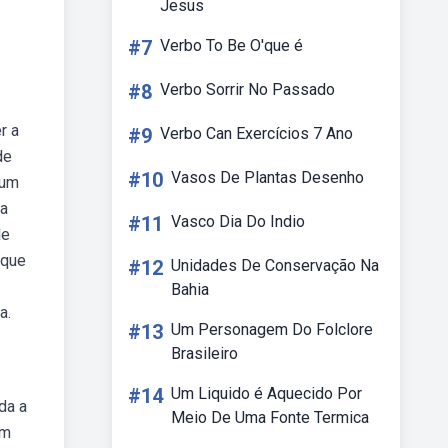
Jesus
#7
Verbo To Be O'que é
#8
Verbo Sorrir No Passado
r a
#9
Verbo Can Exercícios 7 Ano
de
#10
Vasos De Plantas Desenho
 um
 a
#11
Vasco Dia Do Indio
de
 que
#12
Unidades De Conservação Na
Bahia
a.
#13
Um Personagem Do Folclore
Brasileiro
#14
Um Liquido é Aquecido Por
da a
Meio De Uma Fonte Termica
um