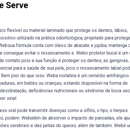
e Serve
co flexível ou material laminado que protege os dentes, lábios,
ositivo utilizado na prática odontológica, projetado para protege
 Websua fórmula conta com óleos de abacate e jojoba, manteiga 
 que consegue evitar o ressecamento e. Webo protetor bucal é um
e contato pois a sua função é proteger os dentes, as gengivas,
encial para a saúde de sua pele, pois o ressecamento labial po
 Bem pior do que isso: Weba nistatina é um remédio antifúngico
ssaduras, em bebês ou crianças, estando disponível na forma de
desidratação, deficiências nutricionais ou síndrome de boca sec
er sinal.
xo oral pode transmitir doenças como a sífilis, o hpv, o herpes
ento, podem. Webalém de absorver o impacto de pancadas, ele aju
 lesões cerebrais e das juntas do queixo, além de também. Webé 