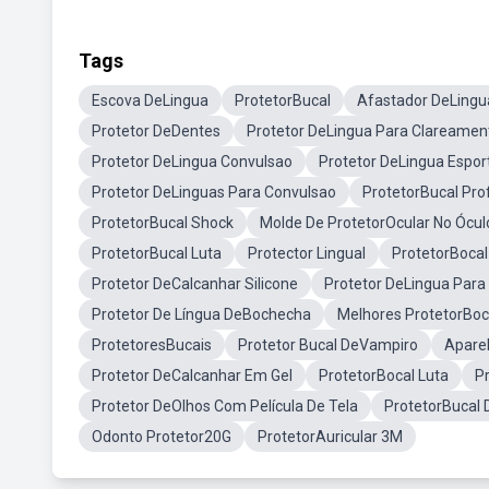
Tags
Escova DeLingua
ProtetorBucal
Afastador DeLingu
Protetor DeDentes
Protetor DeLingua Para Clareamen
Protetor DeLingua Convulsao
Protetor DeLingua Espor
Protetor DeLinguas Para Convulsao
ProtetorBucal Prof
ProtetorBucal Shock
Molde De ProtetorOcular No Ócul
ProtetorBucal Luta
Protector Lingual
ProtetorBocal
Protetor DeCalcanhar Silicone
Protetor DeLingua Para
Protetor De Língua DeBochecha
Melhores ProtetorBoc
ProtetoresBucais
Protetor Bucal DeVampiro
Aparel
Protetor DeCalcanhar Em Gel
ProtetorBocal Luta
Pr
Protetor DeOlhos Com Película De Tela
ProtetorBucal 
Odonto Protetor20G
ProtetorAuricular 3M