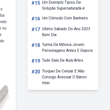
#15
Um Exemplo Tipico De
Solução Supersaturada é
es
eba
#16
Um Cômodo Com Banheiro
endo
r ou
#17
Ultimo Sabado Do Ano 2023
a
Bom Dia
 de
#18
Turma Da Mônica Jovem
Personagens Antes E Depois
#19
Tudo Sala De Aula Artes
#20
Troquei De Celular E Não
Consigo Acessar O Banco
Inter