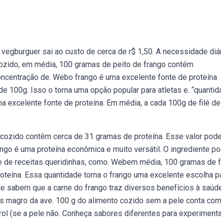
vegburguer sai ao custo de cerca de r$ 1,50. A necessidade diá
ozido, em média, 100 gramas de peito de frango contém
ncentração de. Webo frango é uma excelente fonte de proteína
 100g. Isso o torna uma opção popular para atletas e. “quanti
uma excelente fonte de proteína. Em média, a cada 100g de filé de
 cozido contêm cerca de 31 gramas de proteína. Esse valor pod
go é uma proteína econômica e muito versátil. O ingrediente p
ase de receitas queridinhas, como. Webem média, 100 gramas de 
oteína. Essa quantidade torna o frango uma excelente escolha pa
 sabem que a carne do frango traz diversos benefícios à saúde
s magro da ave. 100 g do alimento cozido sem a pele conta co
rol (se a pele não. Conheça sabores diferentes para experimenta