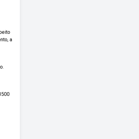
peito
nto, a
o.
 3500