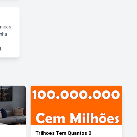
cnicas
inha
.
Trilhoes Tem Quantos 0