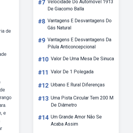
#7
Velocidade Do Automóvel 1913
De Giacomo Balla
#8
Vantagens E Desvantagens Do
Gás Natural
ria de
#9
Vantagens E Desvantagens Da
Pilula Anticoncepcional
dade
#10
Valor De Uma Mesa De Sinuca
#11
Valor De 1 Polegada
e
#12
Urbano E Rural Diferenças
ode
frango
#13
Uma Pista Circular Tem 200 M
De Diâmetro
ra.
, e
#14
Um Grande Amor Não Se
m
Acaba Assim
r