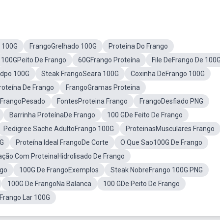
o 100G
FrangoGrelhado 100G
Proteina Do Frango
100GPeito De Frango
60GFrango Proteína
File DeFrango De 100
adpo 100G
Steak FrangoSeara 100G
Coxinha DeFrango 100G
roteína De Frango
FrangoGramas Proteina
 FrangoPesado
FontesProteina Frango
FrangoDesfiado PNG
Barrinha ProteínaDe Frango
100 GDe Feito De Frango
Pedigree Sache AdultoFrango 100G
ProteinasMusculares Frango
0G
Proteína Ideal FrangoDe Corte
O Que Sao100G De Frango
ação Com ProteinaHidrolisado De Frango
go
100G De FrangoExemplos
Steak NobreFrango 100G PNG
100G De FrangoNa Balanca
100 GDe Peito De Frango
Frango Lar 100G