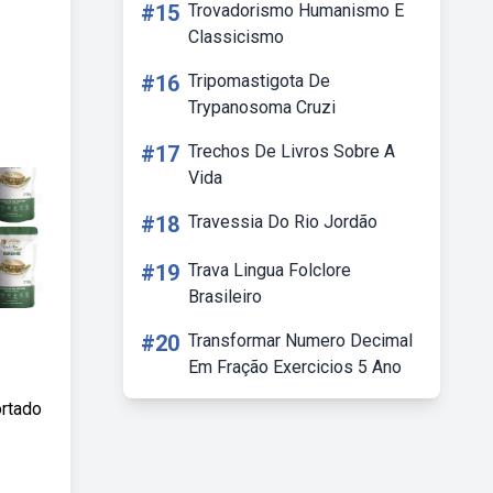
#15
Trovadorismo Humanismo E
Classicismo
#16
Tripomastigota De
Trypanosoma Cruzi
#17
Trechos De Livros Sobre A
Vida
#18
Travessia Do Rio Jordão
#19
Trava Lingua Folclore
Brasileiro
#20
Transformar Numero Decimal
Em Fração Exercicios 5 Ano
ortado