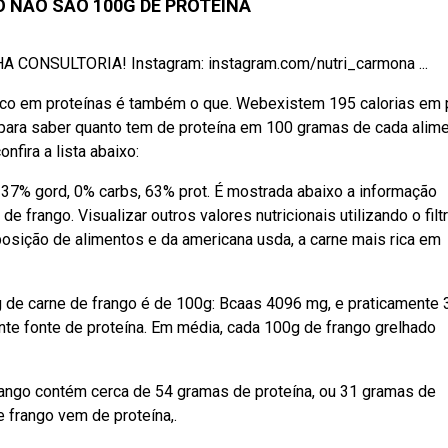
O NÃO SÃO 100G DE PROTEÍNA
A CONSULTORIA! Instagram: instagram.com/nutri_carmona ...
 rico em proteínas é também o que. Webexistem 195 calorias em 
bpara saber quanto tem de proteína em 100 gramas de cada alime
onfira a lista abaixo:
 37% gord, 0% carbs, 63% prot. É mostrada abaixo a informação
e frango. Visualizar outros valores nutricionais utilizando o filtr
sição de alimentos e da americana usda, a carne mais rica em
g de carne de frango é de 100g: Bcaas 4096 mg, e praticamente
te fonte de proteína. Em média, cada 100g de frango grelhado
frango contém cerca de 54 gramas de proteína, ou 31 gramas de
 frango vem de proteína,.