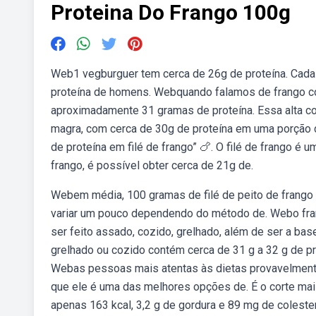
Proteina Do Frango 100g
Web1 vegburguer tem cerca de 26g de proteína. Cada 
proteína de homens. Webquando falamos de frango c
aproximadamente 31 gramas de proteína. Essa alta co
magra, com cerca de 30g de proteína em uma porção de
de proteína em filé de frango” 🍗. O filé de frango é 
frango, é possível obter cerca de 21g de.
Webem média, 100 gramas de filé de peito de frango
variar um pouco dependendo do método de. Webo fran
ser feito assado, cozido, grelhado, além de ser a b
grelhado ou cozido contém cerca de 31 g a 32 g de pr
Webas pessoas mais atentas às dietas provavelmente
que ele é uma das melhores opções de. É o corte mai
apenas 163 kcal, 3,2 g de gordura e 89 mg de coleste