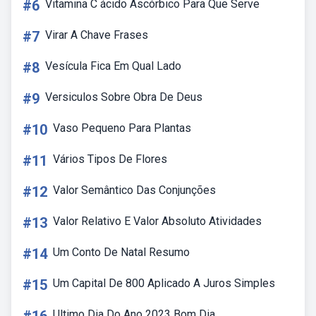
#6
Vitamina C ácido Ascórbico Para Que Serve
#7
Virar A Chave Frases
#8
Vesícula Fica Em Qual Lado
#9
Versiculos Sobre Obra De Deus
#10
Vaso Pequeno Para Plantas
#11
Vários Tipos De Flores
#12
Valor Semântico Das Conjunções
#13
Valor Relativo E Valor Absoluto Atividades
#14
Um Conto De Natal Resumo
#15
Um Capital De 800 Aplicado A Juros Simples
Ultimo Dia Do Ano 2023 Bom Dia