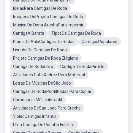
Cantigas De Roda ParaImprimir
IdeiasPara Cantigas De Roda
Imagens DoProjeto Cantigas De Roda
Música Da Dona AranhaPara Imprimir
CantigaA Barata
TiposDe Cantigas De Roda
Plano De AulaCantigas De Rodas
CantigasPopulares
LivrinhoDe Cantigas De Roda
Projeto Cantigas De Roda EHigiene
Cantiga De RodaLivro
Cantiga De RodaPirulito
Atividades Gato Xadrez Para Maternal
Letras De Músicas DeSão João
Cantigas De RodaPontilhadas Para Copiar
Caranguejo MúsicaInfantil
Atividades DeSao Joao Para Creche
ViolaoCantigas Infantis
Uma Cantiga De RodaDo Folclore