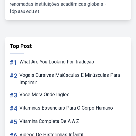
renomadas instituições acadêmicas globais -
fdp.aau.edu.et.
Top Post
#1
What Are You Looking For Tradução
#2
Vogais Cursivas Maiúsculas E Minúsculas Para
Imprimir
#3
Voce Mora Onde Ingles
#4
Vitaminas Essenciais Para O Corpo Humano
#5
Vitamina Completa De A A Z
#6
Videos De Historinhas Infantil