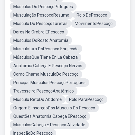
Musculos Do PescoçoPotuguês
Musculação PescoçoResumo
Rolo DePescoço
Musculo Do PescoçoTarefas
MovimentoPescoço
Dores No Ombro EPescoço
Musculos DoRosto Anatomia
Musculatura DoPescoco Enrijecida
MúsculosQue Tiene En La Cabeza
Anatomia Cabeça E Pescoço Nervos
Como Chama MusculoDo Pescoço
Principal Músculos PescoçoPortugues
Travesseiro PescoçoAnatômico
Músculo RetoDo Abdome
Rolo ParaPescoço
Origem E InserçaoDos Musculo Do Pescoço
Questões Anatomia Cabeça EPescoço
MúsculosCabeça E Pescoço Atividade
InspeçãoDo Pescoço