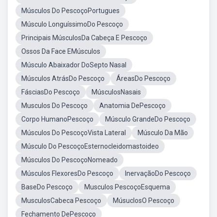
Músculos Do PescoçoPortugues
Músculo LonguíssimoDo Pescoço
Principais MúsculosDa Cabeça E Pescoço
Ossos Da Face EMúsculos
Músculo Abaixador DoSepto Nasal
Músculos AtrásDo Pescoço
ÁreasDo Pescoço
FásciasDo Pescoço
MúsculosNasais
Musculos Do Pescoço
Anatomia DePescoço
Corpo HumanoPescoço
Músculo GrandeDo Pescoço
Músculos Do PescoçoVista Lateral
Músculo Da Mão
Músculo Do PescoçoEsternocleidomastoideo
Músculos Do PescoçoNomeado
Músculos FlexoresDo Pescoço
InervaçãoDo Pescoço
BaseDo Pescoço
Musculos PescoçoEsquema
MusculosCabeca Pescoço
MúsuclosO Pescoço
Fechamento DePescoço