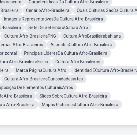
leiraescrito
Características Da Cultura Afro-Brasileira
Brasileira
CenárioAfro-Brasileira
Quais Culturas SaoDa Cultura 
Imagens RepresentativasDa Cultura Afro-Brasileira
-Brasileira
Sete De SetembroCultura Afro
Cultura Afro-BrasileiraPNG
Cultura AfroBrasileirabahiana
Temas Afro-Brasileiros
AspectosCultura Afro-Brasileira
orizontal
Principais LíderesDa Cultura Afro-Brasileira
tura Afro-BrasileiraFisico
Cultura Afro Brasileiras
leira
Marca PáginaCultura Afro
Identidad ECultura Afro-Brasileir
Cultura Afro-BrasileiraCuriosidadesartes
xposição De Elementos CulturaisAfros
ãoAfro-Brasileira
Slides SobreCultura Afro-Brasileira
ra Afro-Brasileira
Mapas PictóricosCultura Afro-Brasileira