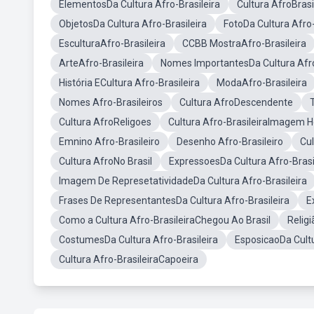
ElementosDa Cultura Afro-Brasileira
Cultura AfroBrasi
ObjetosDa Cultura Afro-Brasileira
FotoDa Cultura Afro-
EsculturaAfro-Brasileira
CCBB MostraAfro-Brasileira
ArteAfro-Brasileira
Nomes ImportantesDa Cultura Afro
História ECultura Afro-Brasileira
ModaAfro-Brasileira
Nomes Afro-Brasileiros
Cultura AfroDescendente
Cultura AfroReligoes
Cultura Afro-BrasileiraImagem H
Emnino Afro-Brasileiro
Desenho Afro-Brasileiro
Cul
Cultura AfroNo Brasil
ExpressoesDa Cultura Afro-Brasi
Imagem De RepresetatividadeDa Cultura Afro-Brasileira
Frases De RepresentantesDa Cultura Afro-Brasileira
E
Como a Cultura Afro-BrasileiraChegou Ao Brasil
Religi
CostumesDa Cultura Afro-Brasileira
EsposicaoDa Cultu
Cultura Afro-BrasileiraCapoeira