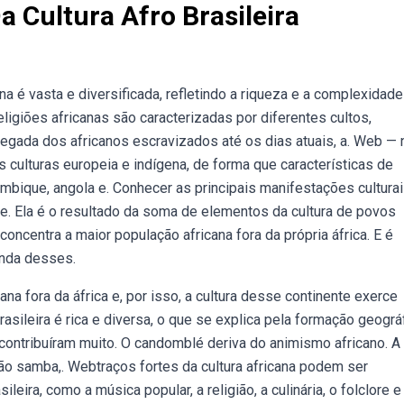
a Cultura Afro Brasileira
ana é vasta e diversificada, refletindo a riqueza e a complexidad
igiões africanas são caracterizadas por diferentes cultos,
egada dos africanos escravizados até os dias atuais, a. Web — 
as culturas europeia e indígena, de forma que características de
ambique, angola e. Conhecer as principais manifestações cultura
ade. Ela é o resultado da soma de elementos da cultura de povos
 concentra a maior população africana fora da própria áfrica. E é
unda desses.
na fora da áfrica e, por isso, a cultura desse continente exerce
brasileira é rica e diversa, o que se explica pela formação geográ
 contribuíram muito. O candomblé deriva do animismo africano. A
o samba,. Webtraços fortes da cultura africana podem ser
eira, como a música popular, a religião, a culinária, o folclore e