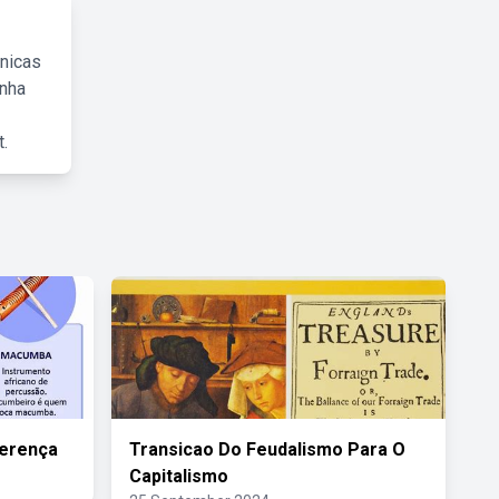
cnicas
inha
.
erença
Transicao Do Feudalismo Para O
Capitalismo