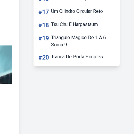
#17
Um Cilindro Circular Reto
#18
Tsu Chu E Harpastaum
#19
Triangulo Magico De 1 A 6
Soma 9
#20
Tranca De Porta Simples