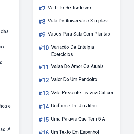
#7
Verb To Be Traducao
#8
Vela De Aniversário Simples
e das
#9
Vasos Para Sala Com Plantas
no
#10
Variação De Entalpia
Exercicios
is
#11
Valsa Do Amor Os Atuais
#12
Valor De Um Pandeiro
#13
Vale Presente Livraria Cultura
#14
Uniforme De Jiu Jitsu
fica e
#15
Uma Palavra Que Tem 5 A
 as. A
#16
Um Texto Em Espanhol