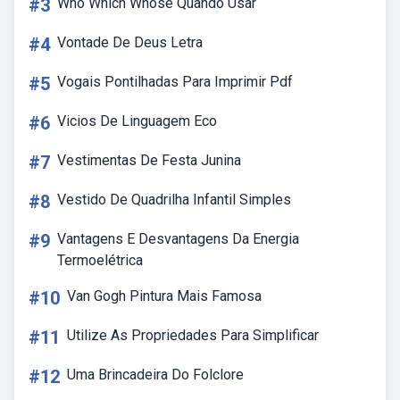
#3
Who Which Whose Quando Usar
#4
Vontade De Deus Letra
#5
Vogais Pontilhadas Para Imprimir Pdf
#6
Vicios De Linguagem Eco
#7
Vestimentas De Festa Junina
#8
Vestido De Quadrilha Infantil Simples
#9
Vantagens E Desvantagens Da Energia
Termoelétrica
#10
Van Gogh Pintura Mais Famosa
#11
Utilize As Propriedades Para Simplificar
#12
Uma Brincadeira Do Folclore