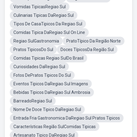
Vomidas TipicasRegiao Sul
Culinarias Tipicas DaRegiao Sul
Tipos De CasaTipicos Da Regiao Sul
Comidas Tipica DaRegiao Sul On Line
Regiao SulGastronomia
PratoTípico Da Região Norte
Pratos TipicosDo Sul
Doces TípicosDa Região Sul
Comidas Tipicas Regiao SulDo Brasil
Curiosidades DaRegiao Sul
Fotos DePratos Tipicos Do Sul
Eventos Tipicos DaRegiao Sul Imagens
Bebidas Tipicos DaRegiao Sul Ambrosia
BarreadoRegiao Sul
Nome De Doce Tipico DaRegiao Sul
Entrada Fria Gastronomica DaRegiao Sul Pratos Tipicos
Características Região SulComidas Tipicas
Artesanato Tipico DaRegiao Sul