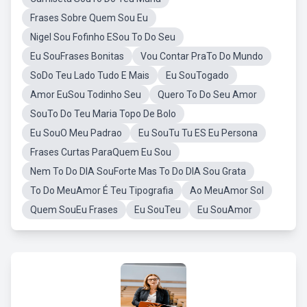
Frases Sobre Quem Sou Eu
Nigel Sou Fofinho ESou To Do Seu
Eu SouFrases Bonitas
Vou Contar PraTo Do Mundo
SoDo Teu Lado Tudo E Mais
Eu SouTogado
Amor EuSou Todinho Seu
Quero To Do Seu Amor
SouTo Do Teu Maria Topo De Bolo
Eu SouO Meu Padrao
Eu SouTu Tu ES Eu Persona
Frases Curtas ParaQuem Eu Sou
Nem To Do DIA SouForte Mas To Do DIA Sou Grata
To Do MeuAmor É Teu Tipografia
Ao MeuAmor Sol
Quem SouEu Frases
Eu SouTeu
Eu SouAmor