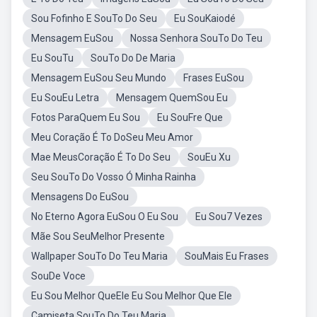
Sou Fofinho E SouTo Do Seu
Eu SouKaiodé
Mensagem EuSou
Nossa Senhora SouTo Do Teu
Eu SouTu
SouTo Do De Maria
Mensagem EuSou Seu Mundo
Frases EuSou
Eu SouEu Letra
Mensagem QuemSou Eu
Fotos ParaQuem Eu Sou
Eu SouFre Que
Meu Coração É To DoSeu Meu Amor
Mae MeusCoração É To Do Seu
SouEu Xu
Seu SouTo Do Vosso Ó Minha Rainha
Mensagens Do EuSou
No Eterno Agora EuSou O Eu Sou
Eu Sou7 Vezes
Mãe Sou SeuMelhor Presente
Wallpaper SouTo Do Teu Maria
SouMais Eu Frases
SouDe Voce
Eu Sou Melhor QueEle Eu Sou Melhor Que Ele
Camiseta SouTo Do Teu Maria