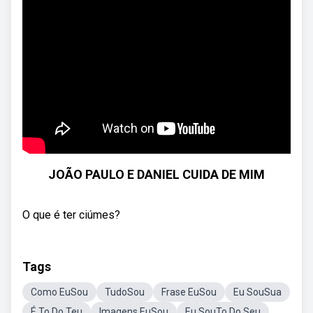
JOÃO PAULO E DANIEL CUIDA DE MIM
O que é ter ciúmes?
Tags
Como EuSou
TudoSou
Frase EuSou
Eu SouSua
É To Do Teu
Imagens EuSou
Eu SouTo Do Seu