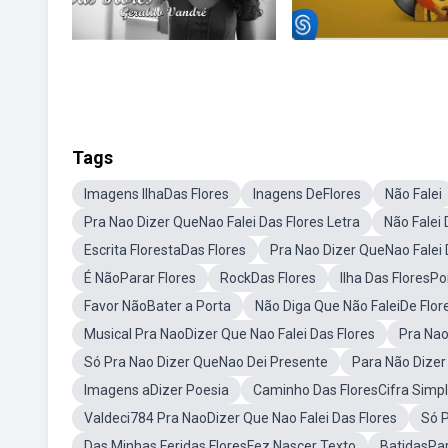
Tags
Imagens IlhaDas Flores
Inagens DeFlores
Não Falei
Pra Nao Dizer QueNao Falei Das Flores Letra
Não Falei 
Escrita FlorestaDas Flores
Pra Nao Dizer QueNao Falei
É NãoParar Flores
RockDas Flores
Ilha Das FloresPo
Favor NãoBater a Porta
Não Diga Que Não FaleiDe Flor
Musical Pra NaoDizer Que Nao Falei Das Flores
Pra Nao
Só Pra Nao Dizer QueNao Dei Presente
Para Não Dizer 
Imagens aDizer Poesia
Caminho Das FloresCifra Simpl
Valdeci784 Pra NaoDizer Que Nao Falei Das Flores
Só 
Das Minhas Feridas FloresFez Nascer Texto
BatidasPar