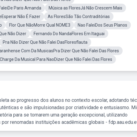
FaleiDe Paris Amanda
Música as FloresJá Não Crescem Mais
sperar Não É Fazer
As FloresSão Tão Contraditórias
o
Flor Que NãoMorre Qual NOME3
Nao FaleiDos Seus Planos
Que Não Dizer
Fernando Do NandaFlores Em Itaguai
Pra Não Dizer Que Não Falei DasFloresflauta
ranhense Com Da MusicasPra Dizer Que Não Falei Das Flores
Charge Da Musical Para NaoDizer Que Não Falei Das Flores
leta ao progresso dos alunos no contexto escolar, adotando té
tênticas e são impulsionadas por criatividade e entusiasmo. M
etória para se tornarem uma geração excepcional, utilizando
 por renomadas instituições acadêmicas globais - fdp.aau.edu.et