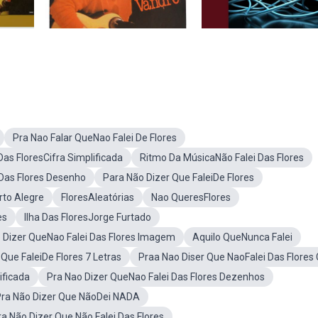
Pra Nao Falar QueNao Falei De Flores
Das FloresCifra Simplificada
Ritmo Da MúsicaNão Falei Das Flores
 Das Flores Desenho
Para Não Dizer Que FaleiDe Flores
rto Alegre
FloresAleatórias
Nao QueresFlores
es
Ilha Das FloresJorge Furtado
 Dizer QueNao Falei Das Flores Imagem
Aquilo QueNunca Falei
Que FaleiDe Flores 7 Letras
Praa Nao Diser Que NaoFalei Das Flores 
ificada
Pra Nao Dizer QueNao Falei Das Flores Dezenhos
Pra Não Dizer Que NãoDei NADA
a Não Dizer Que Não Falei Das Flores