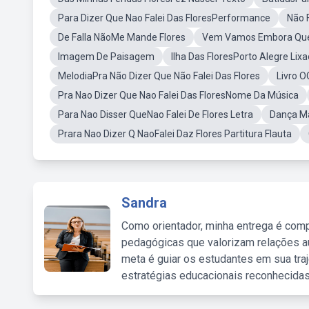
Para Dizer Que Nao Falei Das FloresPerformance
Não 
De Falla NãoMe Mande Flores
Vem Vamos Embora QueE
Imagem De Paisagem
Ilha Das FloresPorto Alegre Lixa
MelodiaPra Não Dizer Que Não Falei Das Flores
Livro O
Pra Nao Dizer Que Nao Falei Das FloresNome Da Música
Para Nao Disser QueNao Falei De Flores Letra
Dança Ma
Prara Nao Dizer Q NaoFalei Daz Flores Partitura Flauta
Sandra
Como orientador, minha entrega é comp
pedagógicas que valorizam relações au
meta é guiar os estudantes em sua traj
estratégias educacionais reconhecidas