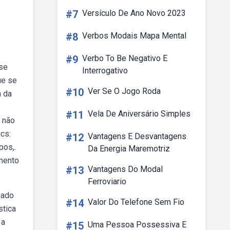
#7
Versículo De Ano Novo 2023
#8
Verbos Modais Mapa Mental
#9
Verbo To Be Negativo E
 se
Interrogativo
ue se
#10
Ver Se O Jogo Roda
m da
#11
Vela De Aniversário Simples
 não
ics:
#12
Vantagens E Desvantagens
pos,.
Da Energia Maremotriz
amento
#13
Vantagens Do Modal
Ferroviario
sado
#14
Valor Do Telefone Sem Fio
stica
 a
#15
Uma Pessoa Possessiva E