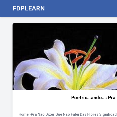
FDPLEARN
Poetrix...ando...: Pra
Home
>
Pra Não Dizer Que Não Falei Das Flores Significa