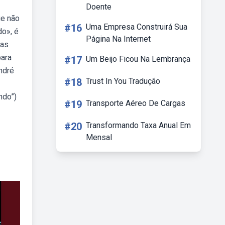
Doente
ue não
#16
Uma Empresa Construirá Sua
do», é
Página Na Internet
das
para
#17
Um Beijo Ficou Na Lembrança
ndré
#18
Trust In You Tradução
ndo”)
#19
Transporte Aéreo De Cargas
#20
Transformando Taxa Anual Em
Mensal