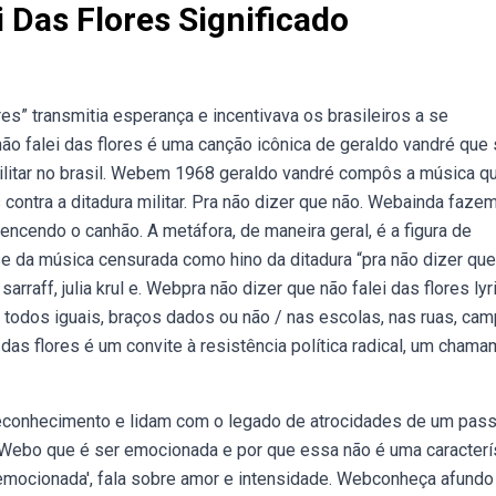
 Das Flores Significado
res” transmitia esperança e incentivava os brasileiros a se
não falei das flores é uma canção icônica de geraldo vandré que
 militar no brasil. Webem 1968 geraldo vandré compôs a música q
contra a ditadura militar. Pra não dizer que não. Webainda faze
/vencendo o canhão. A metáfora, de maneira geral, é a figura de
 da música censurada como hino da ditadura “pra não dizer que
arraff, julia krul e. Webpra não dizer que não falei das flores lyr
odos iguais, braços dados ou não / nas escolas, nas ruas, cam
das flores é um convite à resistência política radical, um cham
reconhecimento e lidam com o legado de atrocidades de um pas
. Webo que é ser emocionada e por que essa não é uma caracterí
emocionada', fala sobre amor e intensidade. Webconheça afundo