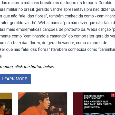
ma das maiores músicas brasileiras de todos os tempos. Geraldo
ra militar no brasil, geraldo vandré apresentava pra não dizer q
er que não falei das flores”, também conhecida como «caminhan
tor geraldo vandré. Weba música 'pra não dizer que não falei 
 das mais emblemáticas canções de protesto da. Weba canção “
larmente como “caminhando e cantando” do compositor geraldo va
ue não falei das flores, de geraldo vandré, como símbolo de
 dizer que não falei das flores” (também conhecida como “caminha
é.
mation, click the button below.
LEARN MORE