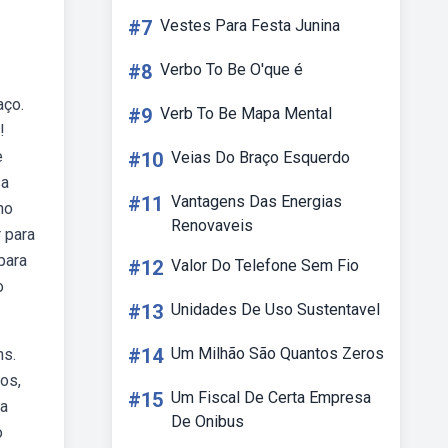
#7
Vestes Para Festa Junina
#8
Verbo To Be O'que é
aço.
#9
Verb To Be Mapa Mental
!
e
#10
Veias Do Braço Esquerdo
sa
#11
Vantagens Das Energias
no
Renovaveis
 para
para
#12
Valor Do Telefone Sem Fio
o
#13
Unidades De Uso Sustentavel
#14
Um Milhão São Quantos Zeros
ns.
os,
#15
Um Fiscal De Certa Empresa
ra
De Onibus
o