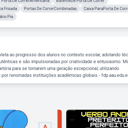
Porta De CorrerAmericana
BatenteDe Porta De Correr
ca Frisada
Portas De CorrerCombinadas
Caixa ParaPorta De Corr
ário Pia
leta ao progresso dos alunos no contexto escolar, adotando té
tênticas e são impulsionadas por criatividade e entusiasmo. M
etória para se tornarem uma geração excepcional, utilizando
 por renomadas instituições acadêmicas globais - fdp.aau.edu.et