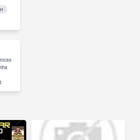
er
cnicas
inha
.