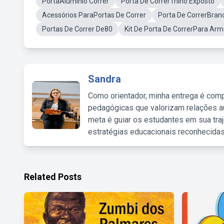
PortaAluminio Correr
Porta De CorrerTrilho Exposto
Acessórios ParaPortas De Correr
Porta De CorrerBran
Portas De Correr De80
Kit De Porta De CorrerPara Arm
Sandra
Como orientador, minha entrega é comp
pedagógicas que valorizam relações au
meta é guiar os estudantes em sua traj
estratégias educacionais reconhecidas
Related Posts