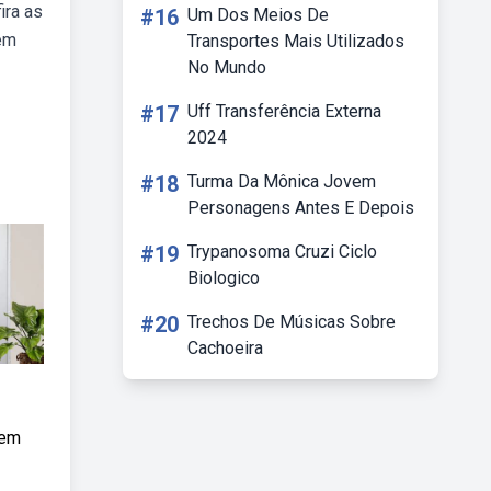
ira as
#16
Um Dos Meios De
 em
Transportes Mais Utilizados
No Mundo
#17
Uff Transferência Externa
2024
#18
Turma Da Mônica Jovem
Personagens Antes E Depois
#19
Trypanosoma Cruzi Ciclo
Biologico
#20
Trechos De Músicas Sobre
Cachoeira
sem