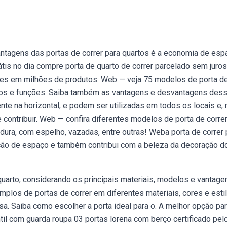
antagens das portas de correr para quartos é a economia de esp
rátis no dia compre porta de quarto de correr parcelado sem juros
ões em milhões de produtos. Web — veja 75 modelos de porta d
stilos e funções. Saiba também as vantagens e desvantagens des
e na horizontal, e podem ser utilizadas em todos os locais e, 
ontribuir. Web — confira diferentes modelos de porta de correr
ura, com espelho, vazadas, entre outras! Weba porta de correr 
ação de espaço e também contribui com a beleza da decoração d
uarto, considerando os principais materiais, modelos e vantage
mplos de portas de correr em diferentes materiais, cores e estil
sa. Saiba como escolher a porta ideal para o. A melhor opção pa
il com guarda roupa 03 portas lorena com berço certificado pel