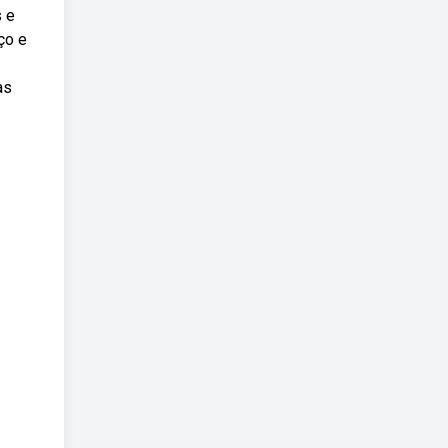
s e
ço e
as