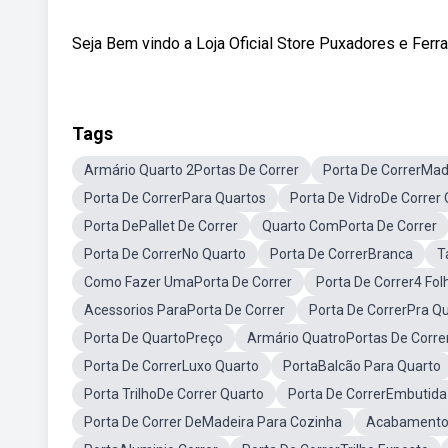
Seja Bem vindo a Loja Oficial Store Puxadores e F
Tags
Armário Quarto 2Portas De Correr
Porta De CorrerMad
Porta De CorrerPara Quartos
Porta De VidroDe Correr
Porta DePallet De Correr
Quarto ComPorta De Correr
Porta De CorrerNo Quarto
Porta De CorrerBranca
T
Como Fazer UmaPorta De Correr
Porta De Correr4 Fol
Acessorios ParaPorta De Correr
Porta De CorrerPra Q
Porta De QuartoPreço
Armário QuatroPortas De Corre
Porta De CorrerLuxo Quarto
PortaBalcão Para Quarto
Porta TrilhoDe Correr Quarto
Porta De CorrerEmbutida
Porta De Correr DeMadeira Para Cozinha
AcabamentoP