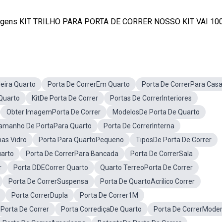
erragens KIT TRILHO PARA PORTA DE CORRER NOSSO KIT VAI 100%
eira Quarto
Porta De CorrerEm Quarto
Porta De CorrerPara Cas
 Quarto
KitDe Porta De Correr
Portas De CorrerInteriores
Obter ImagemPorta De Correr
ModelosDe Porta De Quarto
amanho De PortaPara Quarto
Porta De CorrerInterna
has Vidro
Porta Para QuartoPequeno
TiposDe Porta De Correr
uarto
Porta De CorrerPara Bancada
Porta De CorrerSala
r
Porta DDECorrer Quarto
Quarto TerreoPorta De Correr
Porta De CorrerSuspensa
Porta De QuartoAcrilico Correr
Porta CorrerDupla
Porta De Correr1M
orta De Correr
Porta CorrediçaDe Quarto
Porta De CorrerMode