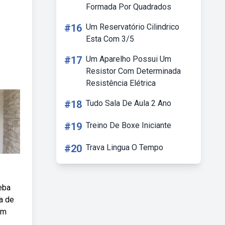
Formada Por Quadrados
#16
Um Reservatório Cilindrico
Esta Com 3/5
#17
Um Aparelho Possui Um
Resistor Com Determinada
Resistência Elétrica
#18
Tudo Sala De Aula 2 Ano
#19
Treino De Boxe Iniciante
#20
Trava Lingua O Tempo
eba
a de
em