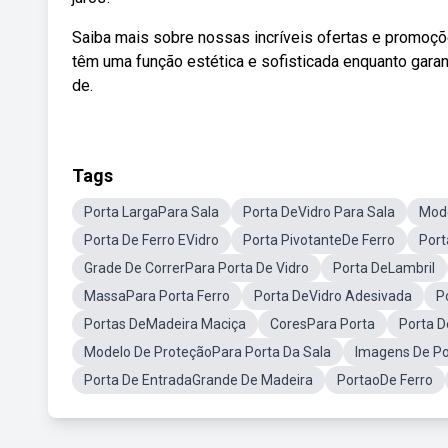
Saiba mais sobre nossas incríveis ofertas e promoçõ
têm uma função estética e sofisticada enquanto garan
de.
Tags
Porta LargaPara Sala
Porta DeVidro Para Sala
Mode
Porta De Ferro EVidro
Porta PivotanteDe Ferro
Port
Grade De CorrerPara Porta De Vidro
Porta DeLambril
MassaPara Porta Ferro
Porta DeVidro Adesivada
P
Portas DeMadeira Maciça
CoresPara Porta
Porta 
Modelo De ProteçãoPara Porta Da Sala
Imagens De Po
Porta De EntradaGrande De Madeira
PortaoDe Ferro