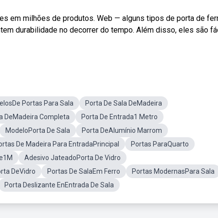
es em milhões de produtos. Web — alguns tipos de porta de fer
tem durabilidade no decorrer do tempo. Além disso, eles são fá
losDe Portas Para Sala
Porta De Sala DeMadeira
a DeMadeira Completa
Porta De Entrada1 Metro
ModeloPorta De Sala
Porta DeAlumínio Marrom
ortas De Madeira Para EntradaPrincipal
Portas ParaQuarto
De1M
Adesivo JateadoPorta De Vidro
rta DeVidro
Portas De SalaEm Ferro
Portas ModernasPara Sala
Porta Deslizante EnEntrada De Sala