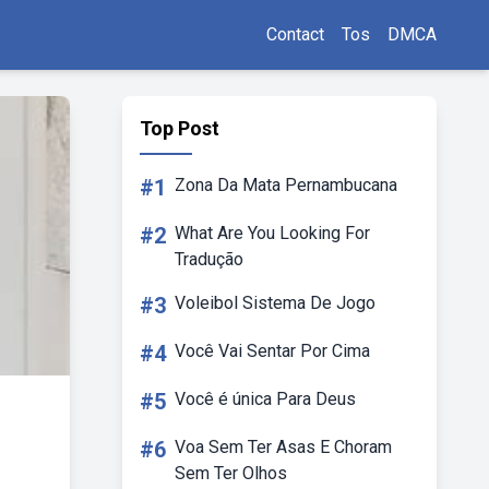
Contact
Tos
DMCA
Top Post
#1
Zona Da Mata Pernambucana
#2
What Are You Looking For
Tradução
#3
Voleibol Sistema De Jogo
#4
Você Vai Sentar Por Cima
#5
Você é única Para Deus
#6
Voa Sem Ter Asas E Choram
Sem Ter Olhos