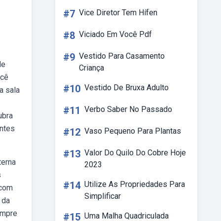
#7
Vice Diretor Tem Hífen
#8
Viciado Em Você Pdf
#9
Vestido Para Casamento
de
Criança
ocê
#10
Vestido De Bruxa Adulto
a sala
#11
Verbo Saber No Passado
ubra
antes
#12
Vaso Pequeno Para Plantas
#13
Valor Do Quilo Do Cobre Hoje
terna
2023
s
#14
Utilize As Propriedades Para
 com
Simplificar
 da
ompre
#15
Uma Malha Quadriculada