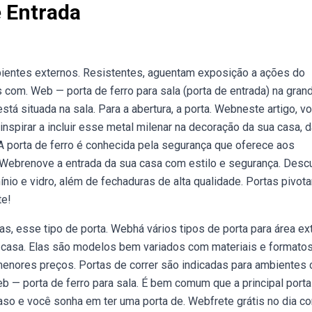
e Entrada
mbientes externos. Resistentes, aguentam exposição a ações do
com. Web — porta de ferro para sala (porta de entrada) na gran
está situada na sala. Para a abertura, a porta. Webneste artigo, v
inspirar a incluir esse metal milenar na decoração da sua casa, d
 A porta de ferro é conhecida pela segurança que oferece aos
 Webrenove a entrada da sua casa com estilo e segurança. Desc
nio e vidro, além de fechaduras de alta qualidade. Portas pivot
te!
s, esse tipo de porta. Webhá vários tipos de porta para área ex
a casa. Elas são modelos bem variados com materiais e formato
menores preços. Portas de correr são indicadas para ambientes
b — porta de ferro para sala. É bem comum que a principal porta
caso e você sonha em ter uma porta de. Webfrete grátis no dia c